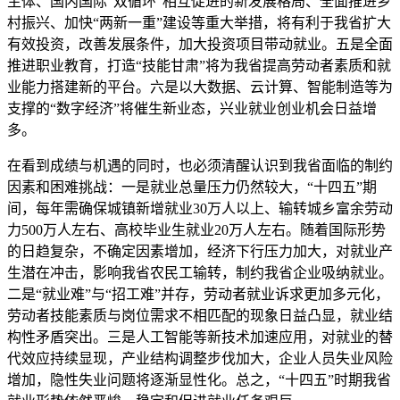
主体、国内国际“双循环”相互促进的新发展格局、全面推进乡
村振兴、加快“两新一重”建设等重大举措，将有利于我省扩大
有效投资，改善发展条件，加大投资项目带动就业。五是全面
推进职业教育，打造“技能甘肃”将为我省提高劳动者素质和就
业能力搭建新的平台。六是以大数据、云计算、智能制造等为
支撑的“数字经济”将催生新业态，兴业就业创业机会日益增
多。
在看到成绩与机遇的同时，也必须清醒认识到我省面临的制约
因素和困难挑战：一是就业总量压力仍然较大，“十四五”期
间，每年需确保城镇新增就业30万人以上、输转城乡富余劳动
力500万人左右、高校毕业生就业20万人左右。随着国际形势
的日趋复杂，不确定因素增加，经济下行压力加大，对就业产
生潜在冲击，影响我省农民工输转，制约我省企业吸纳就业。
二是“就业难”与“招工难”并存，劳动者就业诉求更加多元化，
劳动者技能素质与岗位需求不相匹配的现象日益凸显，就业结
构性矛盾突出。三是人工智能等新技术加速应用，对就业的替
代效应持续显现，产业结构调整步伐加大，企业人员失业风险
增加，隐性失业问题将逐渐显性化。总之，“十四五”时期我省