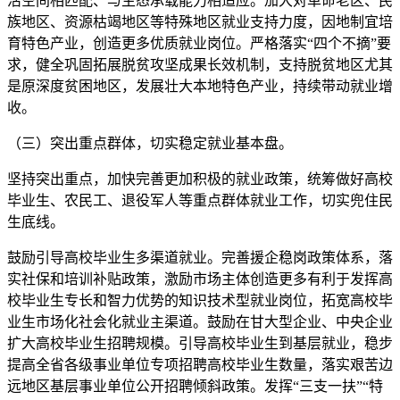
活空间相匹配、与生态承载能力相适应。加大对革命老区、民
族地区、资源枯竭地区等特殊地区就业支持力度，因地制宜培
育特色产业，创造更多优质就业岗位。严格落实“四个不摘”要
求，健全巩固拓展脱贫攻坚成果长效机制，支持脱贫地区尤其
是原深度贫困地区，发展壮大本地特色产业，持续带动就业增
收。
（三）突出重点群体，切实稳定就业基本盘。
坚持突出重点，加快完善更加积极的就业政策，统筹做好高校
毕业生、农民工、退役军人等重点群体就业工作，切实兜住民
生底线。
鼓励引导高校毕业生多渠道就业。完善援企稳岗政策体系，落
实社保和培训补贴政策，激励市场主体创造更多有利于发挥高
校毕业生专长和智力优势的知识技术型就业岗位，拓宽高校毕
业生市场化社会化就业主渠道。鼓励在甘大型企业、中央企业
扩大高校毕业生招聘规模。引导高校毕业生到基层就业，稳步
提高全省各级事业单位专项招聘高校毕业生数量，落实艰苦边
远地区基层事业单位公开招聘倾斜政策。发挥“三支一扶”“特