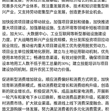
高质量发展，夯实经济发展基础，提高经济增长的就业含量。
完善多元化产业体系，既注重发展资本、技术和知识密集型新
兴产业，又支持劳动密集型产业发展，创造更多就业机会。
加快投资项目建设带动就业。加强项目谋划和储备，加快推进
重大项目建设，加强基础设施、生态环境等领域补短板项目建
设，加大5G、大数据中心、工业互联网等新型基础设施建设
力度，扩大战略性新兴产业投资规模，充分发挥投资项目拉动
就业效应。推动省内重大项目建设用工优先使用脱贫劳动力，
项目业主单位按属地化原则，建立与土地征用联动机制，优先
使用本地农民工；畅通信息渠道，有效对接供需，确保项目建
设本地用工人数不低于用工总量的30%；建立技能培训与项目
建设协同机制，提升农民工劳动力价值。
促进新型消费增加就业。顺应消费偏好和消费方式转变，加快
培育新消费新模式，推动消费稳定增长和消费结构升级，创造
新的就业增长点。积极促进汽车、成品油和家电消费，开展新
一轮汽车和家电下乡以旧换新，推动消费品更新升级，拓展农
村消费市场，扩大就业渠道。推进线上线下消费深度融合、商
旅文游购娱一体发展，努力满足消费者的多元化消费需求，积