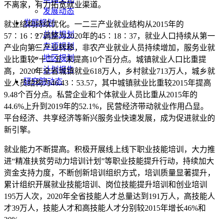
不离家，有力拓宽就业渠道。
发展动态
发展规划
就业结构持续优化。一二三产业就业结构从2015年的
总体规划
57∶16∶27调整为2020年的45∶18∶37，就业人口持续从第一
专项规划
产业向第三产业转移，非农产业就业人员持续增加，服务业就
地区规划
业比重较“十二五”末提高10个百分点。城镇就业人口比重提
计划报告
高，2020年全省城镇就业618万人，乡村就业713万人，城乡就
研究院动态
业人员结构为46
.
43∶53
.
57，其中城镇就业比重较2015年提高
9
.
48个百分点。私营企业和个体就业人员比重从2015年的
44
.
6%上升到2019年的52
.
1%，民营经济带动就业作用凸显。
平台经济、共享经济等新兴服务业快速发展，成为促进就业的
新引擎。
就业能力不断提高。积极开展线上线下职业技能培训，大力推
进“精准扶贫劳动力培训计划”等职业技能提升行动，持续加大
资金支持力度，不断创新培训组织方式，培训质量显著提升，
累计组织开展就业技能培训、岗位技能提升培训和创业培训
195万人次，2020年全省技能人才总量达到191万人，高技能人
才39万人，技能人才和高技能人才分别较2015年增长46%和