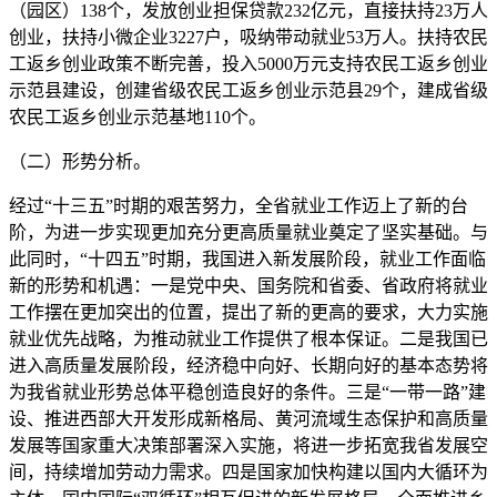
（园区）138个，发放创业担保贷款232亿元，直接扶持23万人
创业，扶持小微企业3227户，吸纳带动就业53万人。扶持农民
工返乡创业政策不断完善，投入5000万元支持农民工返乡创业
示范县建设，创建省级农民工返乡创业示范县29个，建成省级
农民工返乡创业示范基地110个。
（二）形势分析。
经过“十三五”时期的艰苦努力，全省就业工作迈上了新的台
阶，为进一步实现更加充分更高质量就业奠定了坚实基础。与
此同时，“十四五”时期，我国进入新发展阶段，就业工作面临
新的形势和机遇：一是党中央、国务院和省委、省政府将就业
工作摆在更加突出的位置，提出了新的更高的要求，大力实施
就业优先战略，为推动就业工作提供了根本保证。二是我国已
进入高质量发展阶段，经济稳中向好、长期向好的基本态势将
为我省就业形势总体平稳创造良好的条件。三是“一带一路”建
设、推进西部大开发形成新格局、黄河流域生态保护和高质量
发展等国家重大决策部署深入实施，将进一步拓宽我省发展空
间，持续增加劳动力需求。四是国家加快构建以国内大循环为