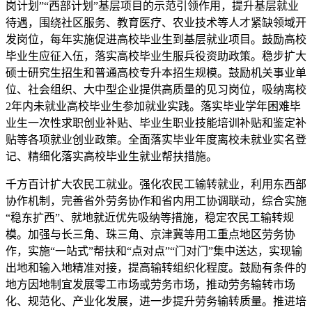
岗计划”“西部计划”基层项目的示范引领作用，提升基层就业
待遇，围绕社区服务、教育医疗、农业技术等人才紧缺领域开
发岗位，每年实施促进高校毕业生到基层就业项目。鼓励高校
毕业生应征入伍，落实高校毕业生服兵役资助政策。稳步扩大
硕士研究生招生和普通高校专升本招生规模。鼓励机关事业单
位、社会组织、大中型企业提供高质量的见习岗位，吸纳离校
2年内未就业高校毕业生参加就业实践。落实毕业学年困难毕
业生一次性求职创业补贴、毕业生职业技能培训补贴和鉴定补
贴等各项就业创业政策。全面落实毕业年度离校未就业实名登
记、精细化落实高校毕业生就业帮扶措施。
千方百计扩大农民工就业。强化农民工输转就业，利用东西部
协作机制，完善省外劳务协作和省内用工协调联动，综合实施
“稳东扩西”、就地就近优先吸纳等措施，稳定农民工输转规
模。加强与长三角、珠三角、京津冀等用工重点地区劳务协
作，实施“一站式”帮扶和“点对点”“门对门”集中送达，实现输
出地和输入地精准对接，提高输转组织化程度。鼓励有条件的
地方因地制宜发展零工市场或劳务市场，推动劳务输转市场
化、规范化、产业化发展，进一步提升劳务输转质量。推进培