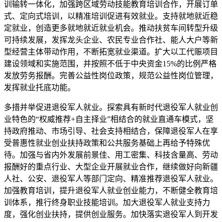
训输转一体化，加强跨区域劳动技能教育培训合作，开展订单
式、定向式培训，以精准培训促进有效就业。支持就地就近稳
定就业，创造更多就地就近就业机会。推动扶贫车间转型升级
可持续发展，发挥龙头企业、农民专业合作社、能人大户等新
型经营主体带动作用，不断拓宽就业渠道。扩大以工代赈项目
建设领域和实施范围，并按照不低于中央资金15%的比例严格
发放劳务报酬。完善公益性岗位政策，规范公益性岗位管理，
发挥就业托底功能。
多措并举促进退役军人就业。探索具有新时代退役军人就业创
业特色的“权威推荐+自主择业”相结合的就业直通车模式，坚
持政府推动、市场引导、社会支持相结合，保障退役军人在享
受普惠性就业创业扶持政策和公共服务基础上再给予特殊优
待。加强与省内外发展前景佳、用工密集、科技含量高、劳动
报酬好的重点行业、大型企业开展就业合作，继续做好向新疆
人社、公安、退役军人等部门定向、精准推荐退役军人就业。
加强教育培训，提升退役军人就业创业能力，不断健全教育培
训体系，推行终身职业技能培训。加大退役军人就业支持力
度，强化创业扶持，提供创业服务。加快落实退役军人到开发