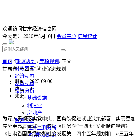
欢迎访问甘肃经济信息网！
今天是：
2026年8月10日
会员中心
信息统计
首 页
首页
/
发展规划
/
专项规划
/ 正文
时政要闻
甘肃省“十四五”就业促进规划
经济动态
时间：2023-09-06
发改视点
点击：
0
投资分析
来源：
基础设施
制造业
房地产
为深入贯彻落实党中央、国务院促进就业决策部署，实现更加
监测预测
充分更高质量就业，依据《国务院“十四五”就业促进规划》
经济监测分析
《甘肃省国民经济和社会发展第十四个五年规划和二○三五年
监测数据汇总