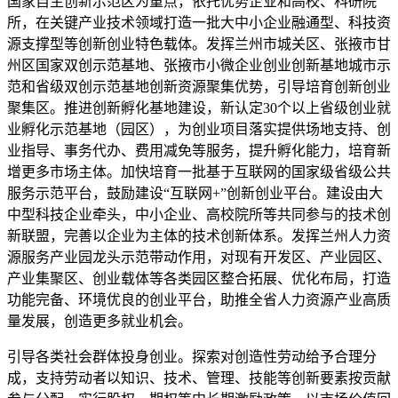
国家自主创新示范区为重点，依托优势企业和高校、科研院
所，在关键产业技术领域打造一批大中小企业融通型、科技资
源支撑型等创新创业特色载体。发挥兰州市城关区、张掖市甘
州区国家双创示范基地、张掖市小微企业创业创新基地城市示
范和省级双创示范基地创新资源聚集优势，引导培育创新创业
聚集区。推进创新孵化基地建设，新认定30个以上省级创业就
业孵化示范基地（园区），为创业项目落实提供场地支持、创
业指导、事务代办、费用减免等服务，提升孵化能力，培育新
增更多市场主体。加快培育一批基于互联网的国家级省级公共
服务示范平台，鼓励建设“互联网+”创新创业平台。建设由大
中型科技企业牵头，中小企业、高校院所等共同参与的技术创
新联盟，完善以企业为主体的技术创新体系。发挥兰州人力资
源服务产业园龙头示范带动作用，对现有开发区、产业园区、
产业集聚区、创业载体等各类园区整合拓展、优化布局，打造
功能完备、环境优良的创业平台，助推全省人力资源产业高质
量发展，创造更多就业机会。
引导各类社会群体投身创业。探索对创造性劳动给予合理分
成，支持劳动者以知识、技术、管理、技能等创新要素按贡献