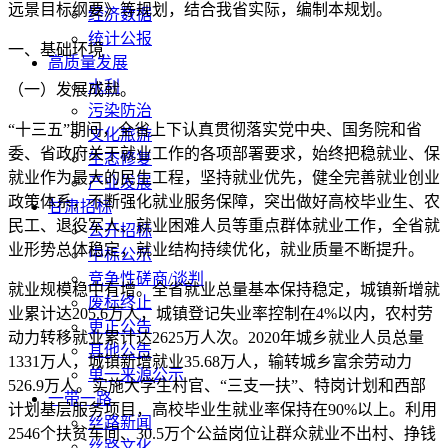
远景目标纲要》等规划，结合我省实际，编制本规划。
经济数据
统计公报
一、基础环境
高质量发展
水利
（一）发展成就。
污染防治
“十三五”期间，全省上下认真贯彻落实党中央、国务院和省
文化旅游
委、省政府关于就业工作的各项部署要求，始终把稳就业、保
生态修复
就业作为最大的民生工程，坚持就业优先，健全完善就业创业
产业发展
政策体系，不断强化就业服务保障，突出做好高校毕业生、农
甘肃招标
民工、退役军人、就业困难人员等重点群体就业工作，全省就
公开招标
业形势总体稳定，就业结构持续优化，就业质量不断提升。
中标公示
竞争性磋商/谈判
就业规模稳中有增。全省就业总量基本保持稳定，城镇新增就
废标终止
业累计达205
.
6万人，城镇登记失业率控制在4%以内，农村劳
更正公告
动力转移就业累计达2625万人次。2020年城乡就业人员总量
其他公告
1331万人，城镇新增就业35
.
68万人，输转城乡富余劳动力
单一来源公示
526
.
9万人。实施大学生村官、“三支一扶”、特岗计划和西部
一带一路
计划基层服务项目，高校毕业生就业率保持在90%以上。利用
丝路新闻
2546个扶贫车间、30
.
5万个公益岗位让群众就业不出村、挣钱
丝路文化