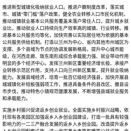
推进新型城镇化吸纳就业人口。推进户籍制度改革，落实城
市、城镇“零门槛”落户政策，健全农业转移人口市民化机制，
推动城镇就业基本公共服务覆盖未落户常住人口，提升城乡就
业比，推动就业人口持续向生产效率高的城镇、行业转移。推
进基本公共服务均等化，加快完善以实际居住地为依据的基本
公共服务供给机制。打造以兰州为中心、省内其他市州城区为
支撑、多个县域为节点的协调发展新格局，提升中心城市能
级，在河西走廊、陇东南形成综合承载能力强、就业带动作用
明显的多个经济中心。发挥兰州新区重要经济增长极、承接产
业转移示范区作用，支持人口向兰州新区集聚，提升就业吸纳
能力。发展县域经济，培育一批百亿级经济强县，加快开展县
城城镇化补短板强弱项工作，推进具备条件的县改区、撤县设
市步伐，推动特色小镇规范健康发展，不断增强县城就业服务
和承载能力。
实施乡村振兴促进返乡创业就业。全面实施乡村振兴战略，依
托现有各类园区加强返乡入乡创业园建设，打造一批具有较强
影响力的一二三产融合发展的返乡入乡创业园。改造提升返乡