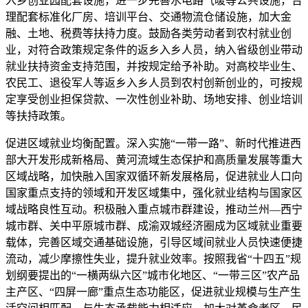
入乡创业园配套设施，进一步完善水电路气暖等公共设施，合
理配套标准化厂房、培训平台、交通物流仓储设施，加大金
融、土地、税费等扶持力度。鼓励各类劳动者到农村就业创
业，对符合政策规定条件的返乡入乡人员，纳入省级创业带动
就业扶持资金支持范围，并按规定给予补助。对高校毕业生、
农民工、退役军人等返乡入乡人员到农村创新创业的，可按规
定享受创业担保贷款、一次性创业补助、场地安排、创业培训
等扶持政策。
促进区域就业均衡配置。深入实施“一带一路”、新时代推进西
部大开发形成新格局、黄河流域生态保护和高质量发展等重大
区域战略，加快融入国家双循环新发展格局，促进就业人口向
国家重点支持的领域和开发区域集中，强化就业结构与国家区
域战略良性互动。积极融入重点城市群建设，推动兰州—西宁
城市群、关中平原城市群、成渝双城经济圈成为区域就业重要
载体，完善区域交通基础设施，引导区域间就业人员快速便捷
流动，减少摩擦性失业，提升就业效率。按照我省“十四五”规
划纲要提出的“一横两纵六区”城市化地区、“一带三区”农产品
主产区、“四屏一廊”重点生态功能区，促进就业规模与生产生