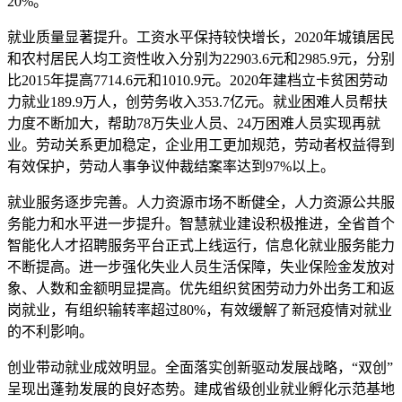
20%。
就业质量显著提升。工资水平保持较快增长，2020年城镇居民
和农村居民人均工资性收入分别为22903
.
6元和2985
.
9元，分别
比2015年提高7714
.
6元和1010
.
9元。2020年建档立卡贫困劳动
力就业189
.
9万人，创劳务收入353
.
7亿元。就业困难人员帮扶
力度不断加大，帮助78万失业人员、24万困难人员实现再就
业。劳动关系更加稳定，企业用工更加规范，劳动者权益得到
有效保护，劳动人事争议仲裁结案率达到97%以上。
就业服务逐步完善。人力资源市场不断健全，人力资源公共服
务能力和水平进一步提升。智慧就业建设积极推进，全省首个
智能化人才招聘服务平台正式上线运行，信息化就业服务能力
不断提高。进一步强化失业人员生活保障，失业保险金发放对
象、人数和金额明显提高。优先组织贫困劳动力外出务工和返
岗就业，有组织输转率超过80%，有效缓解了新冠疫情对就业
的不利影响。
创业带动就业成效明显。全面落实创新驱动发展战略，“双创”
呈现出蓬勃发展的良好态势。建成省级创业就业孵化示范基地