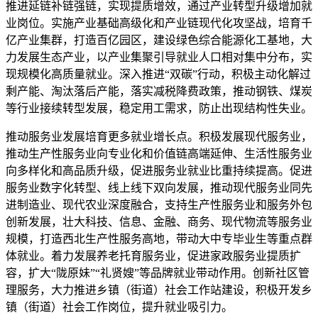
推进延链补链强链，实现提质增效，通过产业转型升级增加就
业岗位。实施产业基础高级化和产业链现代化攻坚战，培育千
亿产业集群，打造百亿园区，建设绿色综合能源化工基地，大
力发展生态产业，以产业集聚引导就业人口相对集中分布，实
现规模化高质量就业。深入推进“双碳”行动，积极主动化解过
剩产能、淘汰落后产能，落实减税降费政策，推动钢铁、煤炭
等行业接续转型发展，稳定用工需求，防止出现结构性失业。
推动服务业发展培育更多就业增长点。积极发展现代服务业，
推动生产性服务业向专业化和价值链高端延伸、生活性服务业
向多样化和高品质升级，促进服务业就业比重持续提高。促进
服务业数字化转型、线上线下双向发展，推动现代服务业同先
进制造业、现代农业深度融合，支持生产性服务业和服务外包
创新发展，壮大科技、信息、金融、商务、现代物流等服务业
规模，打造西北生产性服务高地，带动大中专毕业生等重点群
体就业。着力发展养老托育服务业，促进家政服务业提质扩
容，扩大“陇原妹”“礼贤嫂”等品牌就业带动作用。创新社区管
理服务，大力推进乡镇（街道）社会工作站建设，积极开发乡
镇（街道）社会工作岗位，提升就业吸引力。