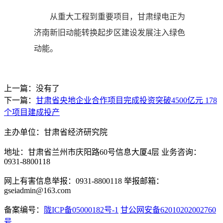
从重大工程到重要项目，甘肃绿电正为
济南新旧动能转换起步区建设发展注入绿色
动能。
上一篇：没有了
下一篇：
甘肃省央地企业合作项目完成投资突破4500亿元 178
个项目建成投产
主办单位：甘肃省经济研究院
地址：甘肃省兰州市庆阳路60号信息大厦4层 业务咨询：
0931-8800118
网上有害信息举报：0931-8800118 举报邮箱：
gseiadmin@163.com
备案编号：
陇ICP备05000182号-1
甘公网安备62010202002760
号