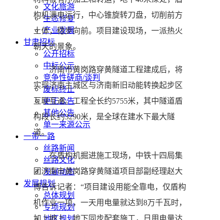
文化旅游
构机满电运行，中心锥旋转刀盘，切削前方
生态修复
产业发展
土体，稳步向前。项目建设现场，一派热火
甘肃招标
朝天的景象。
公开招标
中标公示
济南市黄岗路穿黄隧道工程建成后，将
竞争性磋商/谈判
实现济南主城区与济南新旧动能转换起步区
废标终止
互联互通。工程全长约5755米，其中隧道盾
更正公告
其他公告
构段长约3290米，是全球在建水下最大隧
单一来源公示
道。
一带一路
丝路新闻
在盾构机掘进施工现场，中铁十四局集
丝路文化
团济南市黄岗路穿黄隧道项目部副经理赵大
发展动态
发展规划
博告诉记者：“项目建设用能全靠电，仅盾构
总体规划
机作业一项，一天用电量就达到8万千瓦时，
专项规划
加上地上、地下同步配套施工，日用电量达
地区规划