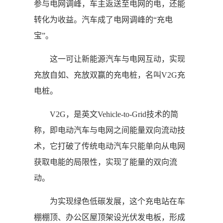
参与电网调峰，车主返送至电网的电，还能
转化为收益。汽车成了电网调峰的“充电
宝”。
这一可让新能源汽车与电网互动，实现
充放自如、充放双赢的充电桩，名叫V2G充
电桩。
V2G，是英文Vehicle-to-Grid技术的简
称，即电动汽车与电网之间能量双向流动技
术，它打破了传统电动汽车只能单向从电网
获取电能的局限性，实现了能量的双向流
动。
为实现绿色低碳发展，这个充电站在车
棚棚顶、办公区屋顶架设光伏发电板，形成