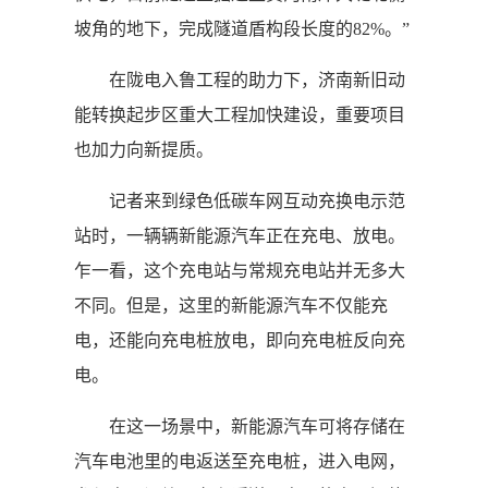
坡角的地下，完成隧道盾构段长度的82%。”
在陇电入鲁工程的助力下，济南新旧动
能转换起步区重大工程加快建设，重要项目
也加力向新提质。
记者来到绿色低碳车网互动充换电示范
站时，一辆辆新能源汽车正在充电、放电。
乍一看，这个充电站与常规充电站并无多大
不同。但是，这里的新能源汽车不仅能充
电，还能向充电桩放电，即向充电桩反向充
电。
在这一场景中，新能源汽车可将存储在
汽车电池里的电返送至充电桩，进入电网，