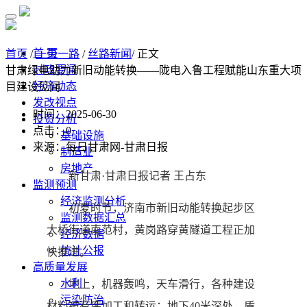
首 页
首页
/
一带一路
/
丝路新闻
/ 正文
时政要闻
甘肃绿电助力新旧动能转换——陇电入鲁工程赋能山东重大项
经济动态
目建设见闻
发改视点
时间：2025-06-30
投资分析
点击：
0
基础设施
来源：每日甘肃网-甘肃日报
制造业
房地产
新甘肃·甘肃日报记者 王占东
监测预测
经济监测分析
初夏时节，济南市新旧动能转换起步区
监测数据汇总
大桥街道南范村，黄岗路穿黄隧道工程正加
经济数据
统计公报
快推进。
高质量发展
水利
地上，机器轰鸣，天车滑行，各种建设
污染防治
材料被有序加工和转运；地下40米深处，盾