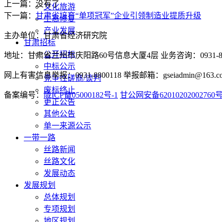
上一篇：没有了
文化旅游
下一篇：
甘肃省培育“单项冠军”企业引领制造业提质升级
生态修复
产业发展
主办单位：甘肃省经济研究院
甘肃招标
公开招标
地址：甘肃省兰州市庆阳路60号信息大厦4层 业务咨询：0931-880
中标公示
网上有害信息举报：0931-8800118 举报邮箱：gseiadmin@163.c
竞争性磋商/谈判
废标终止
备案编号：
陇ICP备05000182号-1
甘公网安备62010202002760
更正公告
其他公告
单一来源公示
一带一路
丝路新闻
丝路文化
发展动态
发展规划
总体规划
专项规划
地区规划