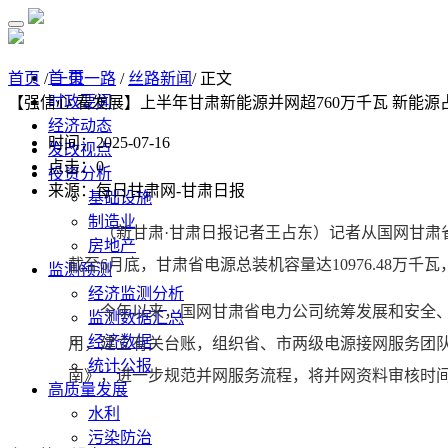
首 页
首页
/
一带一路
/
丝路新闻
/ 正文
时政要闻
【强信心 看发展】上半年甘肃新能源并网超760万千瓦 新能源
经济动态
时间：2025-07-16
发改视点
点击：
0
投资分析
来源：每日甘肃网-甘肃日报
基础设施
制造业
（新甘肃·甘肃日报记者王占东）记者从国网甘肃省电
房地产
截至6月底，甘肃省电源总装机容量达10976.48万
监测预测
经济监测分析
今年以来，国网甘肃省电力公司统筹发展和安全、保
监测数据汇总
经济数据
用，建立有关台账，组织省、市两级电源接网服务团队
统计公报
南》，进一步规范并网服务流程，将并网资料审核时间
高质量发展
水利
污染防治