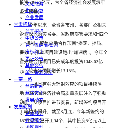
投资5293.5亿元，为全省经济社会发展筑牢
文化旅游
生态修复
坚实根基。
产业发展
甘肃招标
今年以来，全省各市州、各部门及相关
公开招标
企业深入落实省委、省政府部署要求和“四个
中标公示
一”机制，聚焦央地合作项目“提速、提质、
竞争性磋商/谈判
废标终止
提效”，推动项目建设跑出“加速度”。今年全
更正公告
省央地合作项目已完成年度投资1048.62亿
其他公告
元，较去年同期增长13.15%。
单一来源公示
一带一路
一批具有强大辐射效应的项目接续落
丝路新闻
丝路文化
地，为全省经济社会高质量发展注入了强劲
发展动态
动能。从项目推进节奏看，新增签约项目开
发展规划
工率稳步提升，截至8月底，今年新签约的
总体规划
专项规划
152个项目已开工94个，其中投资5亿元以上
地区规划