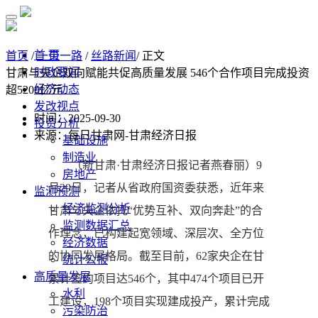
首 页
首页
/
一带一路
/
丝路新闻
/ 正文
时政要闻
甘肃与央企双向赋能共促高质量发展 546个合作项目完成投资
经济动态
超5200亿元
发改视点
时间：2025-09-30
投资分析
来源：每日甘肃网-甘肃经济日报
基础设施
制造业
（新甘肃·甘肃经济日报记者燕春丽）9
房地产
月29日，记者从省政府国资委获悉，近年来
监测预测
经济监测分析
甘肃与央企依托“优势互补、双向奔赴”的合
监测数据汇总
作理念，已构建起宽领域、深层次、全方位
经济数据
的协同发展格局。截至目前，62家央企在甘
统计公报
高质量发展
累计签约项目达546个，其中474个项目已开
水利
工建设，198个项目实现建成投产，累计完成
污染防治