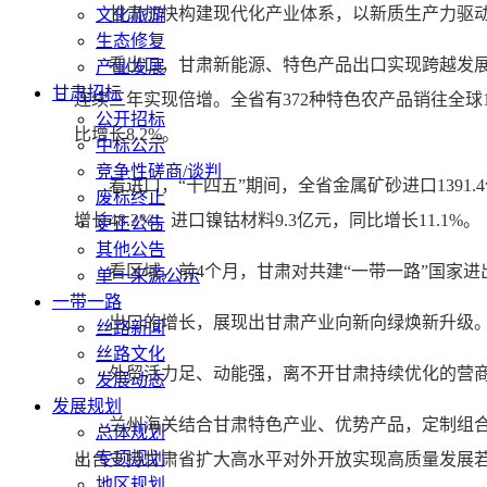
甘肃加快构建现代化产业体系，以新质生产力驱动外
文化旅游
生态修复
看出口，甘肃新能源、特色产品出口实现跨越发展。“
产业发展
甘肃招标
连续三年实现倍增。全省有372种特色农产品销往全球13
公开招标
比增长8.2%。
中标公示
竞争性磋商/谈判
看进口，“十四五”期间，全省金属矿砂进口1391.4
废标终止
增长48.2%；进口镍钴材料9.3亿元，同比增长11.1%。
更正公告
其他公告
看区域，前4个月，甘肃对共建“一带一路”国家进出口18
单一来源公示
一带一路
出口的增长，展现出甘肃产业向新向绿焕新升级。
丝路新闻
丝路文化
外贸活力足、动能强，离不开甘肃持续优化的营
发展动态
发展规划
兰州海关结合甘肃特色产业、优势产品，定制组合式
总体规划
专项规划
出台支持甘肃省扩大高水平对外开放实现高质量发展
地区规划