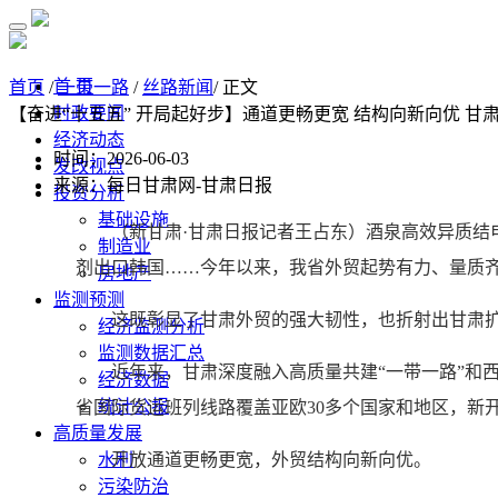
首 页
首页
/
一带一路
/
丝路新闻
/ 正文
时政要闻
【奋进“十五五” 开局起好步】通道更畅更宽 结构向新向优 
经济动态
时间：2026-06-03
发改视点
来源：每日甘肃网-甘肃日报
投资分析
基础设施
（新甘肃·甘肃日报记者王占东）酒泉高效异质
制造业
剂出口韩国……今年以来，我省外贸起势有力、量质齐升
房地产
监测预测
这既彰显了甘肃外贸的强大韧性，也折射出甘肃扩
经济监测分析
监测数据汇总
近年来，甘肃深度融入高质量共建“一带一路”和西
经济数据
统计公报
省国际货运班列线路覆盖亚欧30多个国家和地区，新
高质量发展
开放通道更畅更宽，外贸结构向新向优。
水利
污染防治