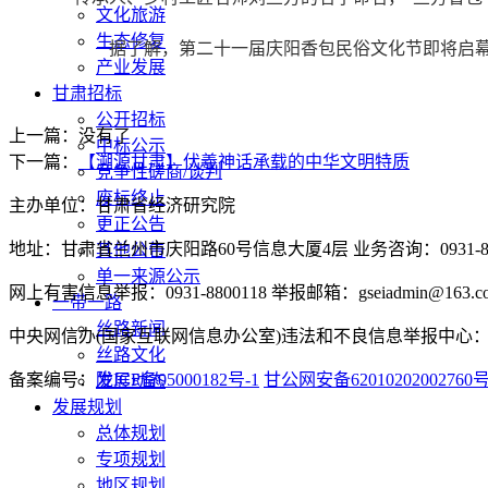
文化旅游
生态修复
据了解，第二十一届庆阳香包民俗文化节即将启幕
产业发展
甘肃招标
公开招标
上一篇：没有了
中标公示
下一篇：
【溯源甘肃】伏羲神话承载的中华文明特质
竞争性磋商/谈判
废标终止
主办单位：甘肃省经济研究院
更正公告
地址：甘肃省兰州市庆阳路60号信息大厦4层 业务咨询：0931-880
其他公告
单一来源公示
网上有害信息举报：0931-8800118 举报邮箱：gseiadmin@163.c
一带一路
丝路新闻
中央网信办(国家互联网信息办公室)违法和不良信息举报中心：www.
丝路文化
备案编号：
陇ICP备05000182号-1
甘公网安备62010202002760
发展动态
发展规划
总体规划
专项规划
地区规划