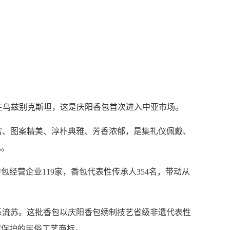
发往乌兹别克斯坦，这是庆阳香包首次进入中亚市场。
、图案精美、淳朴典雅、芳香浓郁，是集礼仪佩戴、
包。
营企业119家，香包代表性传承人354名，带动从
流苏。这批香包以庆阳香包绣制技艺省级非遗代表性
权保护的民俗工艺商标。