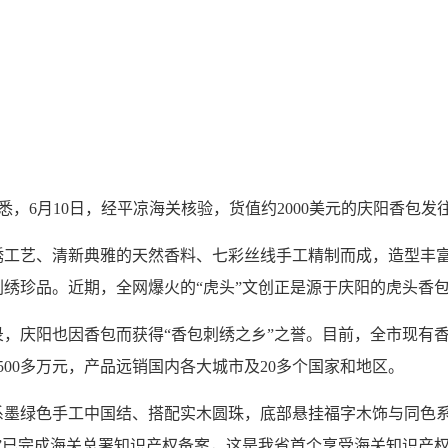
悉，6月10日，经平凉海关核验，货值约2000美元的庆阳香包
艺、清新典雅的天然香料、七彩丝线手工精制而成，造型丰富
绣珍品。近期，全网爆火的“虎头”文创正是源于庆阳的虎头香
阳也因香包而获得“香包刺绣之乡”之誉。目前，全市现有香包经
7500多万元，产品远销国内各大城市及20多个国家和地区。
绿色手工中国结、搭配实木圆珠，底部悬挂福字木饰与同色系
”已完成海关总署知识产权备案，这是我省首个享受海关知识产