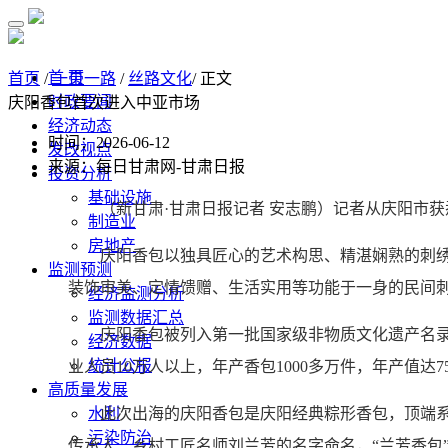
首 页
首页
/
一带一路
/
丝路文化
/ 正文
时政要闻
庆阳香包首次进入中亚市场
经济动态
时间：2026-06-12
发改视点
来源：每日甘肃网-甘肃日报
投资分析
基础设施
（新甘肃·甘肃日报记者 安志鹏）记者从庆阳市获
制造业
房地产
庆阳香包以独具匠心的艺术构思、精湛娴熟的刺绣工
监测预测
装饰审美、定情馈赠、生活实用等功能于一身的民间刺
经济监测分析
监测数据汇总
庆阳香包被列入第一批国家级非物质文化遗产名录，庆
经济数据
统计公报
业人员10万人以上，年产香包1000多万件，年产值达
高质量发展
此次出海的庆阳香包是庆阳经典粽形香包，顶端系墨
水利
污染防治
传承人、乡村工匠名师刘兰芳的名字命名，“兰芳香包