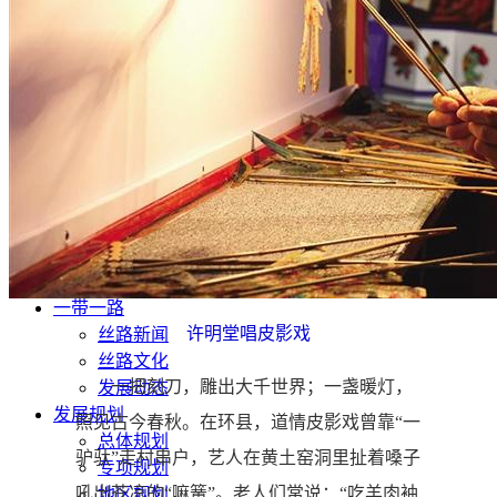
文化旅游
生态修复
产业发展
甘肃招标
公开招标
中标公示
竞争性磋商/谈判
废标终止
更正公告
其他公告
单一来源公示
一带一路
许明堂唱皮影戏
丝路新闻
丝路文化
一把刻刀，雕出大千世界；一盏暖灯，
发展动态
发展规划
照见古今春秋。在环县，道情皮影戏曾靠“一
总体规划
驴驮”走村串户，艺人在黄土窑洞里扯着嗓子
专项规划
吼出苍凉的“嘛簧”。老人们常说：“吃羊肉袖
地区规划