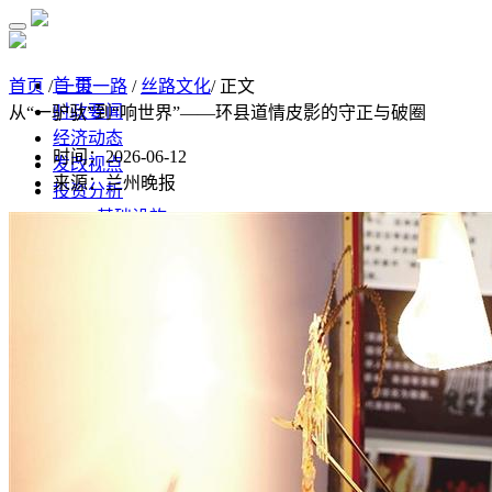
首 页
首页
/
一带一路
/
丝路文化
/ 正文
时政要闻
从“一驴驮”到“响世界”——环县道情皮影的守正与破圈
经济动态
时间：2026-06-12
发改视点
来源：兰州晚报
投资分析
基础设施
制造业
房地产
监测预测
经济监测分析
监测数据汇总
经济数据
统计公报
高质量发展
水利
污染防治