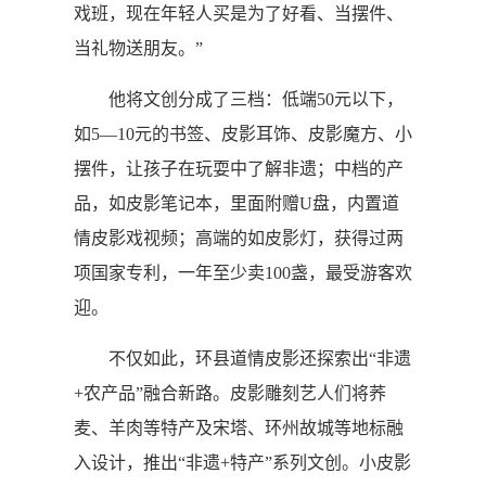
戏班，现在年轻人买是为了好看、当摆件、
当礼物送朋友。”
他将文创分成了三档：低端50元以下，
如5—10元的书签、皮影耳饰、皮影魔方、小
摆件，让孩子在玩耍中了解非遗；中档的产
品，如皮影笔记本，里面附赠U盘，内置道
情皮影戏视频；高端的如皮影灯，获得过两
项国家专利，一年至少卖100盏，最受游客欢
迎。
不仅如此，环县道情皮影还探索出“非遗
+农产品”融合新路。皮影雕刻艺人们将荞
麦、羊肉等特产及宋塔、环州故城等地标融
入设计，推出“非遗+特产”系列文创。小皮影