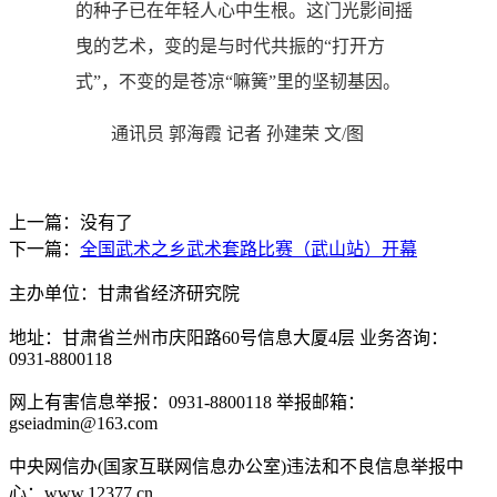
的种子已在年轻人心中生根。这门光影间摇
曳的艺术，变的是与时代共振的“打开方
式”，不变的是苍凉“嘛簧”里的坚韧基因。
通讯员 郭海霞 记者 孙建荣 文/图
上一篇：没有了
下一篇：
全国武术之乡武术套路比赛（武山站）开幕
主办单位：甘肃省经济研究院
地址：甘肃省兰州市庆阳路60号信息大厦4层 业务咨询：
0931-8800118
网上有害信息举报：0931-8800118 举报邮箱：
gseiadmin@163.com
中央网信办(国家互联网信息办公室)违法和不良信息举报中
心：www.12377.cn