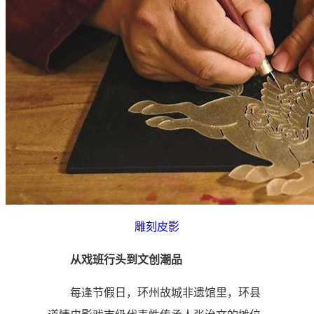
雕刻皮影
从戏班行头到文创潮品
每逢节假日，环州故城非遗馆里，环县