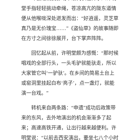
堂手指轻轻挑动牵绳，苍凉高亢的陇东道情
便从他喉咙深处迸发而出：“好逍遥，灵芝草
真乃是无价瑰宝……”《盗仙草》的故事随即
在方寸之间徐徐展开，台下掌声阵阵。
回忆起从前，许明堂颇为感慨：“那时候
唱戏的全部行头，一头毛驴就能驮走，所以
大家管它叫‘一驴驮’。在乡间的简易土台上
或窑洞里挂起白布‘亮子’，点一盏灯，就能
演一台戏。”
转机来自两条路：“申遗”成功后政策带
来的东风，去外地演出的机会渐渐多了起
来；高速高铁开通，让出行越来越便利。许
明堂说：“以前去西安演出，要坐七八个小时