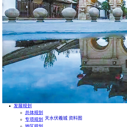
文化旅游
生态修复
产业发展
甘肃招标
公开招标
中标公示
竞争性磋商/谈判
废标终止
更正公告
其他公告
单一来源公示
一带一路
丝路新闻
丝路文化
发展动态
发展规划
总体规划
天水伏羲城 资料图
专项规划
地区规划