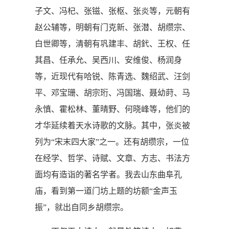
子文、冯杞、张镃、张枢、张炎等，元朝有
赵公辅等，明朝有门克新、张潜、胡缵宗、
白世卿等，清朝有巩建丰、胡釴、王权、任
其昌、任承允、吴西川、安维俊、杨润身
等，近现代有哈锐、陈青选、魏绍武、汪剑
平、邓宝珊、胡宗珩、冯国瑞、聂幼莳、马
永慎、霍松林、董晴野、何晓峰等，他们的
才华延续着天水诗歌的文脉。其中，张炎被
列为“宋末四大家”之一。还有胡缵宗，一位
在经学、哲学、诗赋、文章、方志、书法方
面均有造诣的著名学者。我去山东曲阜孔
庙，看到第一道门坊上题的坊额“金声玉
振”，就出自同乡胡缵宗。