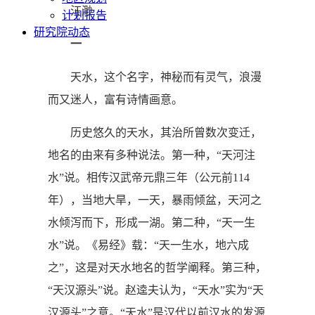
汪渺
计划报告
研究院动态
一
天水，这个名字，神秘而有灵气，浪漫
而又迷人，富有诗情画意。
历史悠久的天水，其治所曾数次变迁，
地名的由来有多种说法。第一种，“天河注
水”说。相传汉武帝元鼎三年（公元前114
年），当地大旱，一天，暴雨倾盆，天河之
水倾泻而下，形成一湖。第二种，“天一生
水”说。《易经》载：“天一生水，地六成
之”，这是对天水地名的哲学阐释。第三种，
“天汉源头”说。赵逵夫认为，“天水”实为“天
汉源头”之意。“天水”是汉代以前汉水的发源