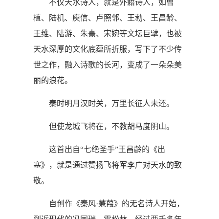
不仅天水诗人，就是外籍诗人，如曹
植、陆机、庾信、卢照邻、王勃、王昌龄、
王维、陆游、朱熹、宋婉等文坛巨擘，也被
天水深厚的文化底蕴所折服，写下了不少传
世之作，融入诗歌的长河，变成了一朵朵美
丽的浪花。
秦时明月汉时关，万里长征人未还。
但使龙城飞将在，不教胡马度阴山。
这首出自“七绝圣手”王昌龄的《出
塞》，就是通过赞扬飞将军李广对天水的致
敬。
自创作《秦风·蒹葭》的无名诗人开始，