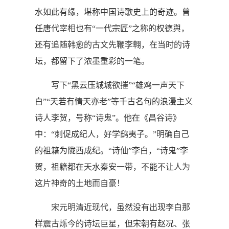
水如此有缘，堪称中国诗歌史上的奇迹。曾
任唐代宰相也有“一代宗匠”之称的权德舆，
还有追随韩愈的古文先鞭李翱，在当时的诗
坛，都留下了浓墨重彩的一笔。
写下“黑云压城城欲摧”“雄鸡一声天下
白”“天若有情天亦老”等千古名句的浪漫主义
诗人李贺，号称“诗鬼”。他在《昌谷诗》
中：“刺促成纪人，好学鸱夷子。”明确自己
的祖籍为陇西成纪。“诗仙”李白，“诗鬼”李
贺，祖籍都在天水秦安一带，不能不让人为
这片神奇的土地而自豪！
宋元明清近现代，虽然没有出现李白那
样震古烁今的诗坛巨星，但宋朝有赵况、张