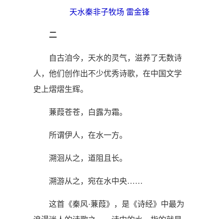
天水秦非子牧场 雷金锋
二
自古洎今，天水的灵气，滋养了无数诗
人，他们创作出不少优秀诗歌，在中国文学
史上熠熠生辉。
蒹葭苍苍，白露为霜。
所谓伊人，在水一方。
溯洄从之，道阻且长。
溯游从之，宛在水中央……
这首《秦风·蒹葭》，是《诗经》中最为