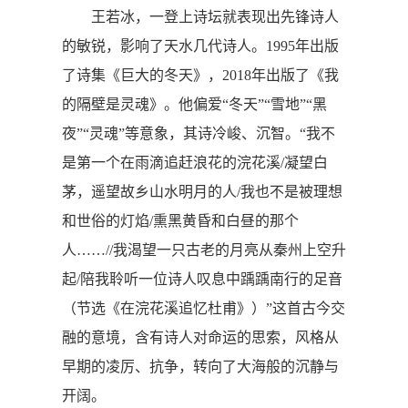
王若冰，一登上诗坛就表现出先锋诗人
的敏锐，影响了天水几代诗人。1995年出版
了诗集《巨大的冬天》，2018年出版了《我
的隔壁是灵魂》。他偏爱“冬天”“雪地”“黑
夜”“灵魂”等意象，其诗冷峻、沉智。“我不
是第一个在雨滴追赶浪花的浣花溪/凝望白
茅，遥望故乡山水明月的人/我也不是被理想
和世俗的灯焰/熏黑黄昏和白昼的那个
人……//我渴望一只古老的月亮从秦州上空升
起/陪我聆听一位诗人叹息中踽踽南行的足音
（节选《在浣花溪追忆杜甫》）”这首古今交
融的意境，含有诗人对命运的思索，风格从
早期的凌厉、抗争，转向了大海般的沉静与
开阔。