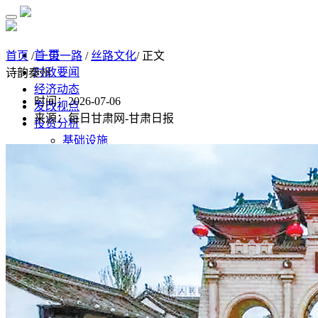
首 页
首页
/
一带一路
/
丝路文化
/ 正文
时政要闻
诗韵秦州
经济动态
时间：2026-07-06
发改视点
来源：每日甘肃网-甘肃日报
投资分析
基础设施
制造业
房地产
监测预测
经济监测分析
监测数据汇总
经济数据
统计公报
高质量发展
水利
污染防治