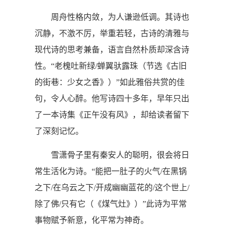
周舟性格内敛，为人谦逊低调。其诗也
沉静，不激不厉，举重若轻，古诗的清雅与
现代诗的思考兼备，语言自然朴质却深含诗
性。“老槐吐新绿/蝉翼驮露珠（节选《古旧
的街巷：少女之香》）”如此雅俗共赏的佳
句，令人心醉。他写诗四十多年，早年只出
了一本诗集《正午没有风》，却给读者留下
了深刻记忆。
雪潇骨子里有秦安人的聪明，很会将日
常生活化为诗。“能把一肚子的火气/在黑锅
之下/在乌云之下/开成幽幽蓝花的/这个世上/
除了佛/只有它（《煤气灶》）”此诗为平常
事物赋予新意，化平常为神奇。