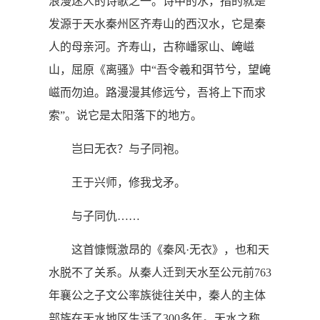
浪漫迷人的诗歌之一。诗中的水，指的就是
发源于天水秦州区齐寿山的西汉水，它是秦
人的母亲河。齐寿山，古称嶓冢山、崦嵫
山，屈原《离骚》中“吾令羲和弭节兮，望崦
嵫而勿迫。路漫漫其修远兮，吾将上下而求
索”。说它是太阳落下的地方。
岂曰无衣？与子同袍。
王于兴师，修我戈矛。
与子同仇……
这首慷慨激昂的《秦风·无衣》，也和天
水脱不了关系。从秦人迁到天水至公元前763
年襄公之子文公率族徙往关中，秦人的主体
部族在天水地区生活了300多年。天水之称