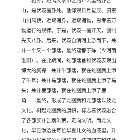
相传，距离天水市区约17公里的卦台
山，是伏羲画卦处。他仰观日月星辰、俯察
山川风貌，近取诸身，远取诸物，思考着万
物运行的规律。于是，伏羲一画开天，创制
先天八卦。后来，伏羲自渭河上游而下，兼
并一个又一个部落，最终建都于陈（今河南
淮阳）。在此期间，蛇部落首领伏羲表现出
博大的胸襟—兼并牛部落，就在蛇图腾上添
了牛耳；兼并马部落，就在蛇图腾上添了马
头；兼并鹿部落，就在蛇图腾上添了鹿
角……最终，形成了龙图腾和龙部落以及龙
文化。树起龙图腾的旗帜，标志着伏羲融合
了各部族并告别洪荒，走向文明。而龙文
化，早已渗透在每位华夏儿女的血液里，升