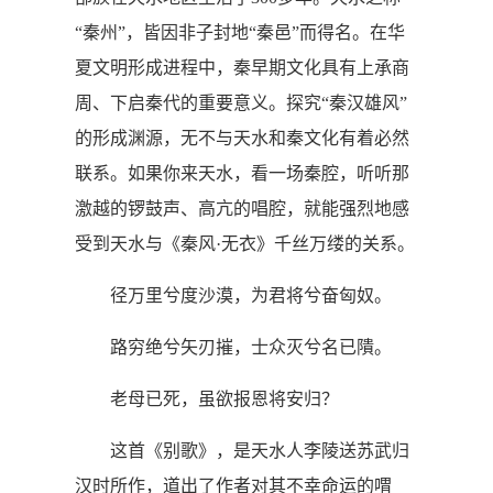
“秦州”，皆因非子封地“秦邑”而得名。在华
夏文明形成进程中，秦早期文化具有上承商
周、下启秦代的重要意义。探究“秦汉雄风”
的形成渊源，无不与天水和秦文化有着必然
联系。如果你来天水，看一场秦腔，听听那
激越的锣鼓声、高亢的唱腔，就能强烈地感
受到天水与《秦风·无衣》千丝万缕的关系。
径万里兮度沙漠，为君将兮奋匈奴。
路穷绝兮矢刃摧，士众灭兮名已隤。
老母已死，虽欲报恩将安归？
这首《别歌》，是天水人李陵送苏武归
汉时所作，道出了作者对其不幸命运的喟