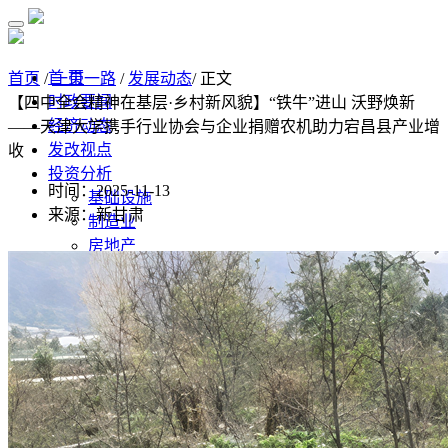
首 页
首页
/
一带一路
/
发展动态
/ 正文
时政要闻
【四中全会精神在基层·乡村新风貌】“铁牛”进山 沃野焕新
经济动态
——天津大学携手行业协会与企业捐赠农机助力宕昌县产业增
发改视点
收
投资分析
时间：2025-11-13
基础设施
来源：新甘肃
制造业
房地产
监测预测
经济监测分析
监测数据汇总
经济数据
统计公报
高质量发展
水利
污染防治