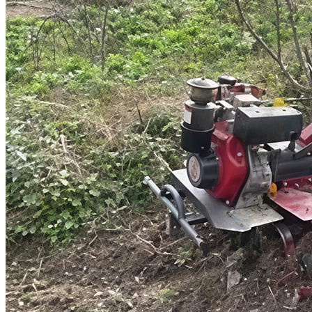
文化旅游
生态修复
产业发展
甘肃招标
公开招标
中标公示
竞争性磋商/谈判
废标终止
更正公告
其他公告
单一来源公示
一带一路
丝路新闻
丝路文化
发展动态
发展规划
总体规划
专项规划
地区规划