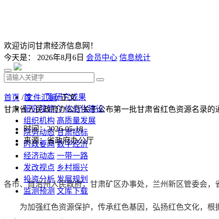
欢迎访问甘肃经济信息网！
今天是：
2026年8月6日
会员中心
信息统计
首 页
研究成果
首页
/
文件汇编
/ 正文
研究院简介
信息化建设
甘肃省人民政府办公厅关于公布第一批甘肃省红色资源名录的
组织机构
高质量发展
时间：2026-05-18
院务动态
甘肃招标
来源：省政府办公厅
时政要闻
数字经济
经济动态
一带一路
发改视点
乡村振兴
投资分析
发展规划
各市、自治州人民政府，甘肃矿区办事处，兰州新区管委会，
监测预测
文库下载
为加强红色资源保护，传承红色基因，弘扬红色文化，根