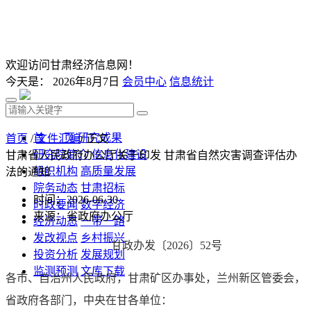
欢迎访问甘肃经济信息网！
今天是：
2026年8月7日
会员中心
信息统计
首 页
研究成果
首页
/
文件汇编
/ 正文
研究院简介
信息化建设
甘肃省人民政府办公厅关于印发 甘肃省自然灾害调查评估办
组织机构
高质量发展
法的通知
院务动态
甘肃招标
时间：2026-06-30
时政要闻
数字经济
来源：省政府办公厅
经济动态
一带一路
发改视点
乡村振兴
甘政办发〔2026〕52号
投资分析
发展规划
监测预测
文库下载
各市、自治州人民政府，甘肃矿区办事处，兰州新区管委会，
省政府各部门，中央在甘各单位：