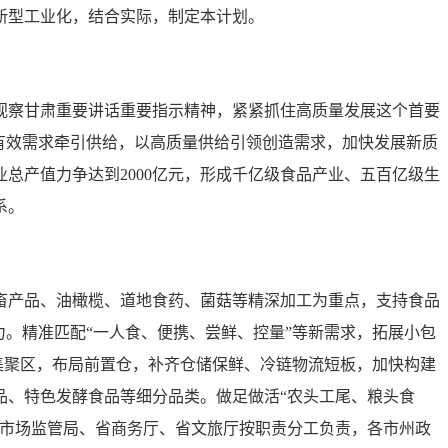
新型工业化，结合实际，制定本计划。
视察甘肃重要讲话重要指示精神，紧紧抓住高质量发展这个首要
有效需求牵引供给，以高质量供给引领创造需求，加快发展新质
总产值力争达到2000亿元，形成千亿级食品产业、五百亿级生
系。
畜产品、油橄榄、道地食药、菌菇等精深加工为重点，支持食品
。精准匹配“一人食、便携、尝鲜、控量”等新需求，拓展小包
集聚区，布局前置仓，补齐仓储保鲜、冷链物流短板，加快构建
品、特色发酵食品等细分品类。做足做活“农头工尾、粮头食
省市场监管局、省商务厅、省文旅厅按职责分工负责，各市州政