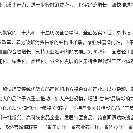
业新质生产力，进一步释放消费潜力、稳定经济增长，加快推进
贯彻党的二十大和二十届历次全会精神，全面落实习近平总书记
构性改革，着力破解消费供给的结构性矛盾，增强供需适配性，以
量的合理增长，支持工业经济向好发展。到2028年，全省轻工业
能化、绿色化、品牌化、融合化发展的甘肃特色现代轻工产业体
，加快培育传统优势食品产区和地方特色食品产业。以小杂粮、
大的品种予以重点推动，扩大产业规模，增强“甘味”品牌影响力
作坊从“小散低”向“精特美”转型。支持产业大县建设食品加工
引一批新兴、高科技食品企业，发展特医食品、药食同源功能食
用、多环节增值转变。（省工信厅、省农业农村厅、省科技厅、