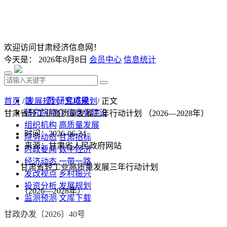
欢迎访问甘肃经济信息网！
今天是：
2026年8月8日
会员中心
信息统计
首 页
研究成果
首页
/
发展规划
/
专项规划
/ 正文
研究院简介
信息化建设
甘肃省轻工业高质量发展三年行动计划 （2026—2028年）
组织机构
高质量发展
时间：2026-06-24
院务动态
甘肃招标
来源：甘肃省人民政府网站
时政要闻
数字经济
经济动态
一带一路
甘肃省轻工业高质量发展三年行动计划
发改视点
乡村振兴
投资分析
发展规划
（2026—2028年）
监测预测
文库下载
甘政办发〔2026〕40号