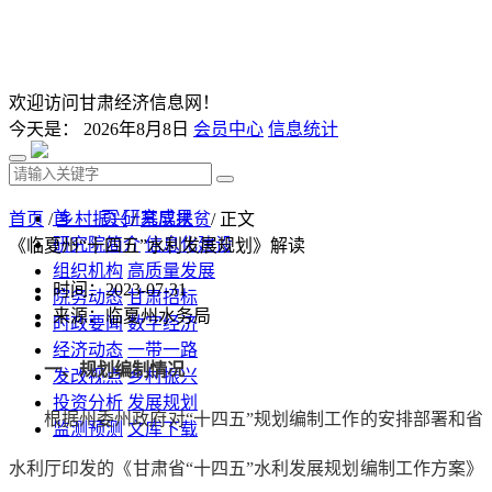
欢迎访问甘肃经济信息网！
今天是：
2026年8月8日
会员中心
信息统计
首 页
研究成果
首页
/
乡村振兴
/
基层扶贫
/ 正文
研究院简介
信息化建设
《临夏州“十四五”水利发展规划》解读
组织机构
高质量发展
时间：2023-07-31
院务动态
甘肃招标
来源：临夏州水务局
时政要闻
数字经济
经济动态
一带一路
一、规划编制情况
发改视点
乡村振兴
投资分析
发展规划
根据州委州政府对“十四五”规划编制工作的安排部署和省
监测预测
文库下载
水利厅印发的《甘肃省“十四五”水利发展规划编制工作方案》