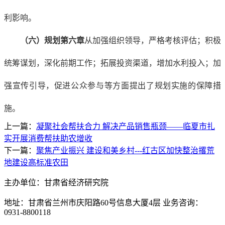
利影响。
（六）规划第六章
从加强组织领导，严格考核评估；积极
统筹谋划，深化前期工作；拓展投资渠道，增加水利投入；加
强宣传引导，促进公众参与等方面提出了规划实施的保障措
施。
上一篇：
凝聚社会帮扶合力 解决产品销售瓶颈——临夏市扎
实开展消费帮扶助农增收
下一篇：
聚焦产业振兴 建设和美乡村---红古区加快整治撂荒
地建设高标准农田
主办单位：甘肃省经济研究院
地址：甘肃省兰州市庆阳路60号信息大厦4层 业务咨询：
0931-8800118