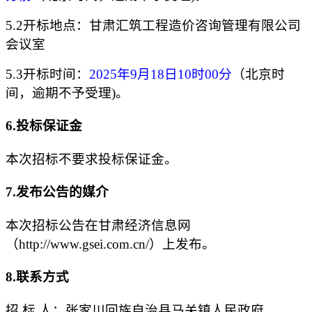
5.2开标地点：
甘肃汇筑工程造价咨询管理有限公司
会议室
5.3开标时间：
2025年
9
月
18
日
10
时
00分
（
北京时
间，逾期不予受理
)。
6.投标保证金
本次招标
不要求
投标保证金。
7
.发布公告的媒介
本次招标公告在甘肃经济信息网
（
http://www.gsei.com.cn/）上发布。
8
.联系方式
招
标
人：张家川回族自治县
马关镇
人民政府