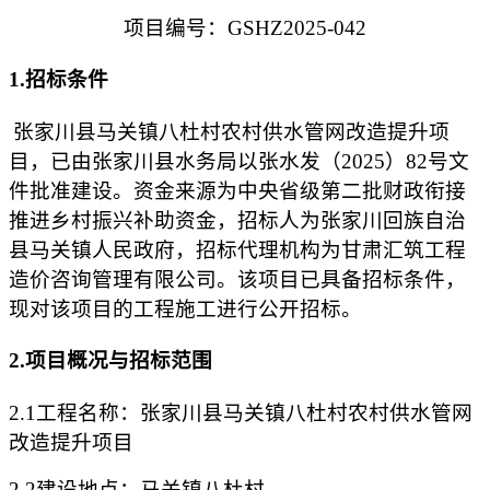
项目编号：
GSHZ2025-042
1.招标条件
张家川县马关镇八杜村农村供水管网改造提升项
目
，已由
张家川县水务局
以张
水发
（
2025）
82
号文
件批准建设。资金来源
为中央省级第二批财政衔接
推进乡村振兴补助资金
，招标人为
张家川回族自治
县马关镇人民政府
，招标代理机构为
甘肃汇筑工程
造价咨询管理有限公司
。该项目已具备招标条件
，
现对该项目
的工程
施工进行公开招标
。
2.项目概况与招标范围
2.1工程名称：
张家川县马关镇八杜村农村供水管网
改造提升项目
2.2建设地点：
马关镇八杜村