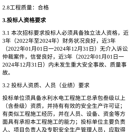
2.
8
工程质量：合格
3.投标人资格要求
3.1 本次招标要求投标人必须具备独立法人资格，近
3年（20
22
年至
202
4
年）财务状况良好，近
3年
（202
2
年
01月01日一202
4
年
12月31日）无介入诉讼
仲裁案件，信誉良好，近3年（202
2
年
01月01日一
202
4
年
12月31日）内未发生重大安全事故、质量事
故。
3.2 投标人资质、人员（业绩）要求
投标单位须具备水利水电工程施工总承包叁级以上
（含叁级）资质，并持有有效的安全生产许可证；
有类似工程施工经历，并在人员、设备、资金等方
面具有承担本工程施工的能力；投标单位主要负责
人、项目负责人及专职安全生产管理人员，应取得