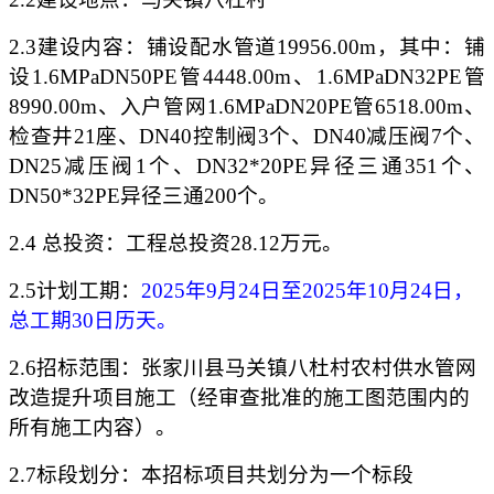
2.3建设内容
：
铺设配水管道
19956.00m，其中：铺
设1.6MPaDN50PE管4448.00m、1.6MPaDN32PE管
8990.00m、入户管网1.6MPaDN20PE管6518.00m、
检查井21座、DN40控制阀3个、DN40减压阀7个、
DN25减压阀1个、DN32*20PE异径三通351个、
DN50*32PE异径三通200个。
2.4 总投资：工程总投资
28.12
万元。
2.5计划工期：
2025年
9
月
24
日至
2025年
10
月
24
日，
总工期
30
日历天。
2.
6
招标范围：张家川县马关镇八杜村农村供水管网
改造提升项目施工（经审查批准的施工图范围内的
所有施工内容）。
2.
7
标段划分：本招标项目共划分为一个标段