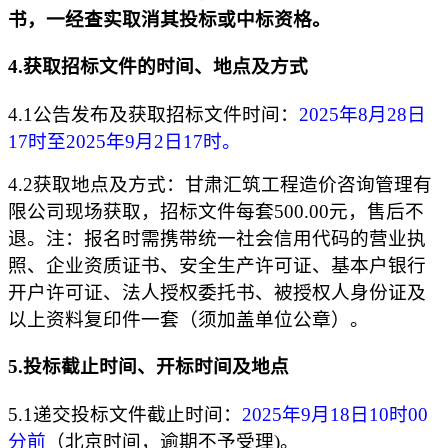
书
，
一经查实取消其投标或中标资格。
4.
获取招标文件的时间、地点及方式
4.1公告发布及获取招标文件时间：
2025年
8
月
28
日
17
时至
2025年
9
月
2
日
17时。
4.2获取地点及方式：
甘肃汇筑工程造价咨询管理有
限公司
现场获取
，招标文件每套
500.00元，售后不
退
。
注
：
报名时需携带统一社会信用代码的营业执
照、企业资质证书、安全生产许可证、基本户银行
开户许可证、法人授权委托书、被授权人身份证及
以上资料复印件一套（须加盖单位公章）
。
5
.投标截止时间、开标时间及地点
5.1递交投标文件截止时间：
2025年
9
月
18
日
10
时
00
分前
（北京时间，逾期不予受理
)。