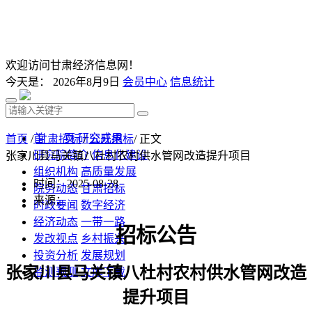
欢迎访问甘肃经济信息网！
今天是：
2026年8月9日
会员中心
信息统计
首 页
研究成果
首页
/
甘肃招标
/
公开招标
/ 正文
研究院简介
信息化建设
张家川县马关镇八杜村农村供水管网改造提升项目
组织机构
高质量发展
时间：2025-08-28
院务动态
甘肃招标
来源：
时政要闻
数字经济
经济动态
一带一路
招标公告
发改视点
乡村振兴
投资分析
发展规划
张家川县马关镇八杜村农村供水管网改造
监测预测
文库下载
提升项目