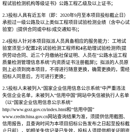
程试验检测机构等级证书》公路工程乙级及以上证书
；
2.3
投标人具有
近五年（即：
2020年9月至本项目投标截止日）
承担过一级公路及以上类似工程项目试验检测业绩（含中心试
验室）[提供合同或中标/成交通知书]
；
2.
4
投标人
针对本项目拟派人员具备相应的服务能力：工地试
验室须至少配置
2
名试验检测工程师和
4
名助理试验检测师
[提
供劳动合同、近三个月缴纳社保证明、人员在“公路水运工程
质量检测管理信息系统”内资质证书注册截屏]
；
拟派的人员原
则上必须到岗本项目，不得进行随意更换，确需更换的，需经
招标人同意后，方可进行更换；
2.
5投标人未被列入“国家企业信用信息公示系统”中严重违法
失信企业名单，未被列入“信用中国”网站中失信被执行人名单
（以“国家企业信用信息公示系统”
http://www.gsxt.gov.cn/index.html和“信用中国”
www.creditchina.gov.cn网站查询结果为准，须提供信用截图、
信用报告，且查询时间为本项目招标公告发布之日起至投标截
止日前），如相关失信记录已失效，投标人须提供相关证明资