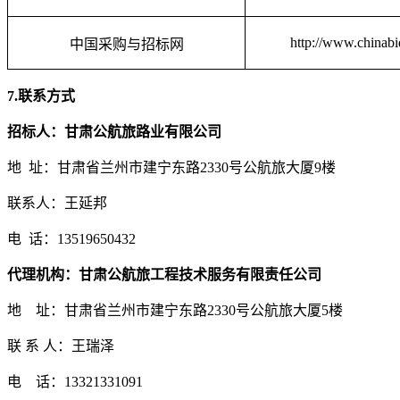
http://
www.chinabi
中国采购与招标网
7.
联系方式
招标人：
甘肃公航旅路业有限公司
地
址：
甘肃省兰州市建宁东路
2330号公航旅大厦9楼
联系人：王延邦
电
话：
13519650432
代理机构：甘肃公航旅工程技术服务有限责任公司
地
址：
甘肃省兰州市建宁东路
2330号公航旅大厦5楼
联
系
人：
王瑞泽
电
话：
13321331091