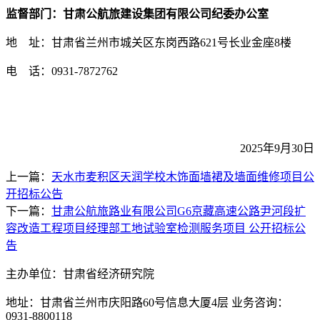
监督部门：甘肃公航旅建设集团有限公司纪委办公室
地
址：甘肃省兰州市城关区东岗西路
621号长业金座8楼
电
话：
0931-7872762
2025年
9
月
30
日
上一篇：
天水市麦积区天润学校木饰面墙裙及墙面维修项目公
开招标公告
下一篇：
甘肃公航旅路业有限公司G6京藏高速公路尹河段扩
容改造工程项目经理部工地试验室检测服务项目 公开招标公
告
主办单位：甘肃省经济研究院
地址：甘肃省兰州市庆阳路60号信息大厦4层 业务咨询：
0931-8800118