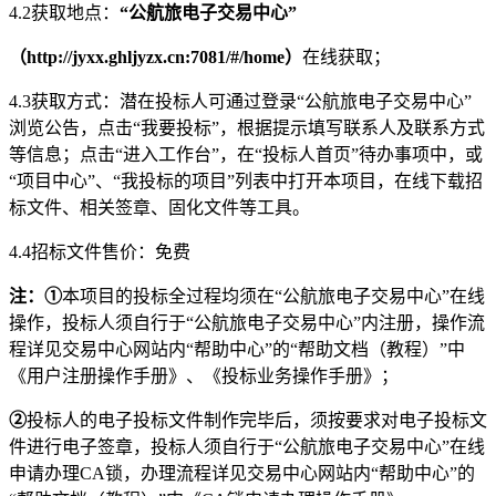
4.
2获取地点：
“公航旅电子交易中心”
（
http://jyxx.ghljyzx.cn:7081/#/home
）
在线获取；
4
.3获取方式：潜在投标人可通过登录“公航旅电子交易中心”
浏览公告，点击“我要投标”，根据提示填写联系人及联系方式
等信息；点击“进入工作台”，在“投标人首页”待办事项中
，
或
“项目中心”、“我投标的项目”列表中打开本项目，在线下载招
标文件、相关签章、固化文件等工具
。
4
.4招标文件售价：
免费
注：
①
本项目的投标全过程均须在
“公航旅电子交易中心”在线
操作，投标人须自行于“公航旅电子交易中心”内注册，操作流
程详见交易中心网站内“帮助中心”
的
“帮助文档（教程）”中
《用户注册操作手册》、《投标业务操作手册》；
②
投标人的电子投标文件制作完毕后，须按要求对电子投标文
件进行电子签章，投标人须自行于
“公航旅电子交易中心”在线
申请办理CA锁，办理流程详见交易中心网站内“帮助中心”
的