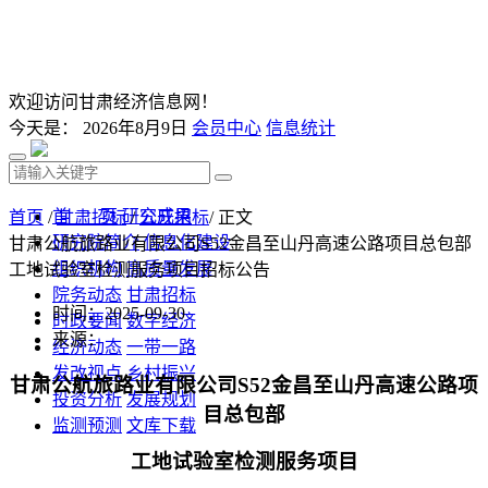
欢迎访问甘肃经济信息网！
今天是：
2026年8月9日
会员中心
信息统计
首 页
研究成果
首页
/
甘肃招标
/
公开招标
/ 正文
研究院简介
信息化建设
甘肃公航旅路业有限公司S52金昌至山丹高速公路项目总包部
组织机构
高质量发展
工地试验室检测服务项目招标公告
院务动态
甘肃招标
时间：2025-09-30
时政要闻
数字经济
来源：
经济动态
一带一路
发改视点
乡村振兴
甘肃公航旅路业有限公司
S52金昌至山丹高速公路项
投资分析
发展规划
目总包部
监测预测
文库下载
工地试验室检测服务项目