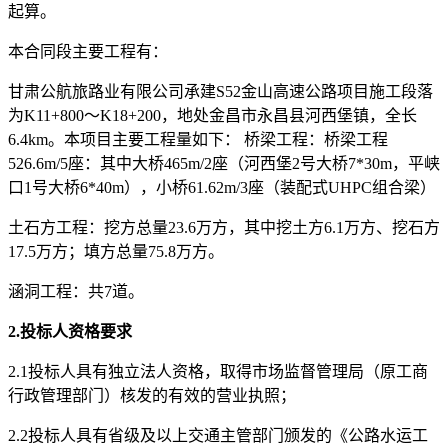
起算。
本合同段主要工程有：
甘肃公航旅路业有限公司承建
S52金山高速公路项目施工段落
为K11+800～K18+200，地处金昌市永昌县河西堡镇，全长
6.4km。本项目主要工程量如下：​ 桥梁工程：桥梁工程
526.6m/5座：其中大桥465m/2座（河西堡2号大桥7*30m，平峡
口1号大桥6*40m），小桥61.62m/3座（装配式UHPC组合梁）
土石方工程：挖方总量
23.6万方，其中挖土方6.1万方、挖石方
17.5万方；填方总量75.8万方。​
涵洞工程：共
7道。
2.
投标人资格要求
2.1投标人具有独立法人资格，取得市场监督管理局（原工商
行政管理部门）核发的有效的营业执照；
2.2投标人具有省级及以上交通主管部门颁发的《公路水运工