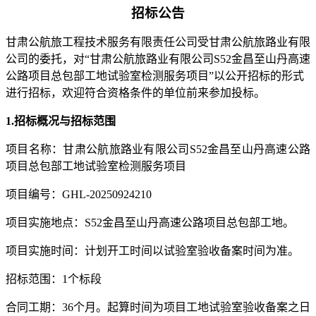
招标公告
甘肃公航旅工程技术服务有限责任公司
受
甘肃公航旅路业有限
公司
的委托，对
“
甘肃公航旅路业有限公司
S52金昌至山丹高速
公路项目总包部工地试验室检测服务项目
”以公开招标的形式
进行
招标
，欢迎符合资格条件的单位前来参加投标。
1.招标
概况与招标范围
项目名称
：
甘肃公航旅路业有限公司
S52金昌至山丹高速公路
项目总包部工地试验室检测服务项目
项目编号：
GHL-20250924210
项目实施
地点
：
S52金昌至山丹高速公路项目总包部工地。
项目实施时间
：
计划开工时间
以
试验室验收备案时间
为准
。
招标范围：
1个标段
合同工期：
36个月。
起算时间为项目工地试验室验收备案之日