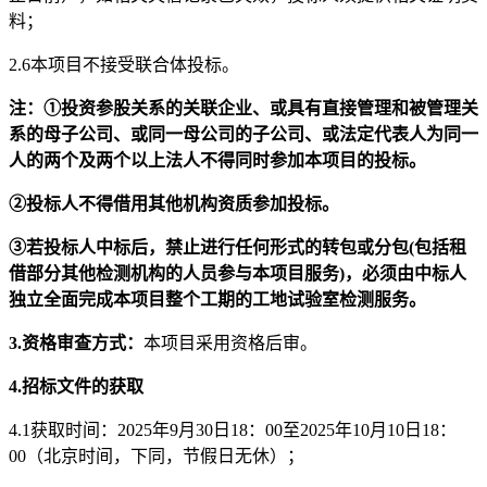
料
；
2.
6
本
项目
不接受联合体投标
。
注：
①投资参股关系的关联企业、或具有直接管理和被管理关
系的母子公司、或同一母公司的子公司、或法定代表人为同一
人的两个及两个以上法人不得同时参加本项目的投标。
②投标人不得借用其他机构资质参加投标。
③若投标人中标后，禁止进行任何形式的转包或分包(包括租
借部分其他检测机构的人员参与本项目服务)，必须由中标人
独立全面完成本项目整个工期的工地试验室检测服务。
3.
资格审查方式
：
本项目采用资格后审
。
4.
招标文件
的
获取
4
.1获取时间：
2025年
9
月
30
日
18
：
00
至
2025年
10
月
10
日
18
：
00
（北京时间，下同，节假日无休）；