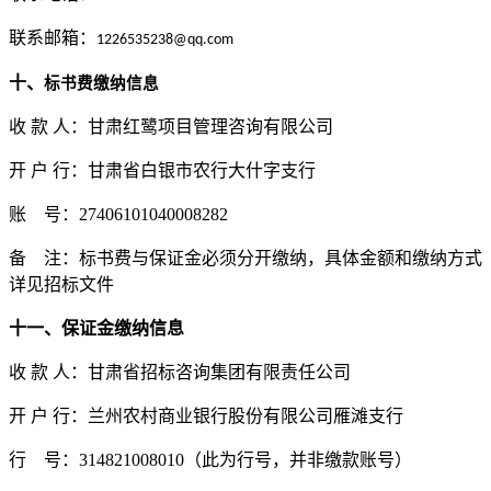
联系邮箱：
1226535238@qq.com
十、
标书费缴纳信息
收
款
人：甘肃红鹭项目管理咨询有限公司
开
户
行：甘肃省白银市农行大什字支行
账
号：
27406101040008282
备
注：标书费与保证金必须分开缴纳，具体金额和缴纳方式
详见招标文件
十一、保证金缴纳信息
收
款
人：
甘肃省招标咨询集团有限责任公司
开
户
行：
兰州农村商业银行股份有限公司雁滩支行
行
号：
314821008010
（此为行号，并非缴款账号）