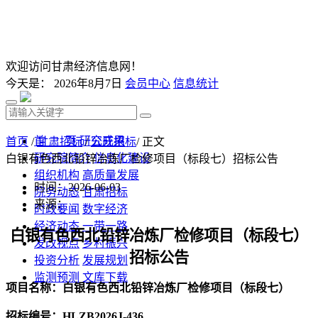
欢迎访问甘肃经济信息网！
今天是：
2026年8月7日
会员中心
信息统计
首 页
研究成果
首页
/
甘肃招标
/
公开招标
/ 正文
研究院简介
信息化建设
白银有色西北铅锌冶炼厂检修项目（标段七）招标公告
组织机构
高质量发展
时间：2026-06-03
院务动态
甘肃招标
来源：
时政要闻
数字经济
经济动态
一带一路
白银有色西北铅锌冶炼厂检修项目（标段七）
发改视点
乡村振兴
招标公告
投资分析
发展规划
监测预测
文库下载
项目名称
：
白银有色西北铅锌冶炼厂检修项目（标段七）
招标编号：
HLZB2026J-
436