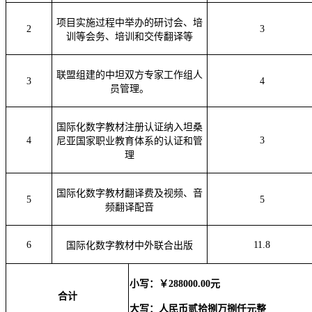
项目实施过程中举办的研讨会、培
2
3
训等会务、培训和交传翻译等
联盟组建的中坦双方专家工作组人
3
4
员管理。
国际化数字教材注册认证纳入坦桑
4
3
尼亚国家职业教育体系的认证和管
理
国际化数字教材翻译费及视频、音
5
5
频翻译配音
6
11.8
国际化数字教材中外联合出版
小写：￥
288000.00
元
合计
大写：人民币
贰拾捌万捌仟元整