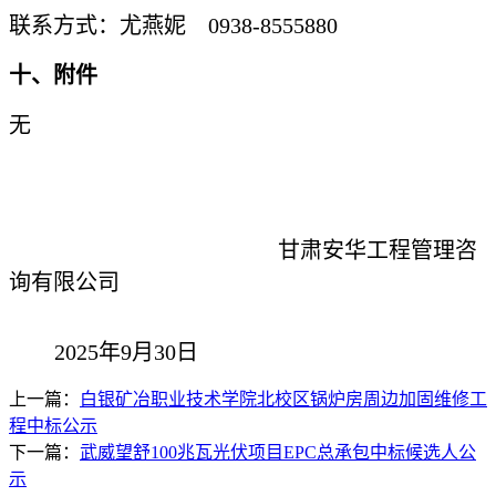
联系方式：尤燕妮
0938-8555880
十、附件
无
甘肃安华工程管理咨
询有限公司
202
5
年
9
月
30
日
上一篇：
白银矿冶职业技术学院北校区锅炉房周边加固维修工
程中标公示
下一篇：
武威望舒100兆瓦光伏项目EPC总承包中标候选人公
示