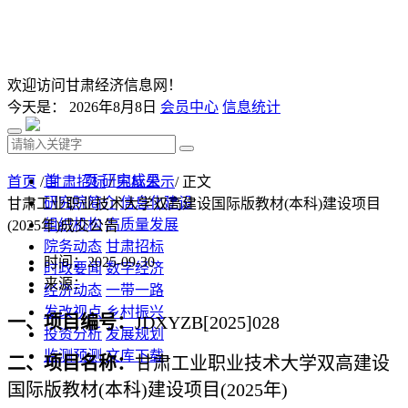
欢迎访问甘肃经济信息网！
今天是：
2026年8月8日
会员中心
信息统计
首 页
研究成果
首页
/
甘肃招标
/
中标公示
/ 正文
研究院简介
信息化建设
甘肃工业职业技术大学双高建设国际版教材(本科)建设项目
组织机构
高质量发展
(2025年)成交公告
院务动态
甘肃招标
时间：2025-09-30
时政要闻
数字经济
来源：
经济动态
一带一路
发改视点
乡村振兴
一、项目编号：
JDXYZB[2025]02
8
投资分析
发展规划
监测预测
文库下载
二、项目名称：
甘肃工业职业技术大学
双高建设
国际版教材
(本科)建设项目(2025年)