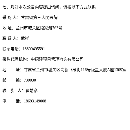
七、凡对本次公告内容提出询问，请按以下方式联系
采
购
人：甘肃省第三人民医院
地
址：兰州市城关区段家滩763号
联
系
人
：武祥
联系电话：
18809495591
采购代理机构：中招建项目管理咨询有限公司
地
址：
甘肃省兰州市城关区高新飞雁街
116号陇星大厦A座1309室
邮
编：
730030
联
系
人：
翟婧彦
电
话：
18693149008