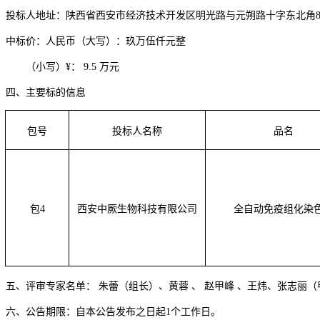
投标人地址：
陕西省西安市经济技术开发区明光路与元朔路十字东北角
中标价
：
人民币（大写）：
玖万伍仟元
整
（小写）
¥
：
9.5 万
元
四、
主要标的信息
包号
投标人名称
品名
包
4
西安中厥生物科技有限公司
全自动免疫组化染
五、
评审专家名单：
朱蕾（组长）、黄蓉
、
赵甲峰
、王炜、张志丽（
六、公告期限：自本公告发布之日起
1个工作日。