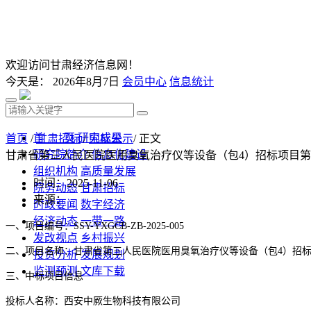
欢迎访问甘肃经济信息网！
今天是：
2026年8月7日
会员中心
信息统计
首 页
研究成果
首页
/
甘肃招标
/
中标公示
/ 正文
研究院简介
信息化建设
甘肃省第三人民医院医用臭氧治疗仪等设备（包4）招标项目第
组织机构
高质量发展
时间：2025-11-06
院务动态
甘肃招标
来源：
时政要闻
数字经济
经济动态
一带一路
一、项目编号：
SSY-YXGCB-ZB-2025-00
5
发改视点
乡村振兴
二、项目名称：
甘肃省第三人民医院医用臭氧治疗仪等设备（包
4）招
投资分析
发展规划
监测预测
文库下载
三、中标项目信息
投标人名称：
西安中厥生物科技有限公司