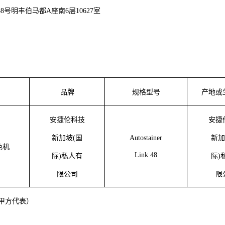
88号明丰伯马都A座南6层10627室
品牌
规格型号
产地或
安捷伦科技
安捷
新加坡
(国
Autostainer
新加
色机
Link 48
际
)私人有
际
)
限公司
限
甲方代表）