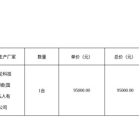
生产厂家
数量
单价（元）
总价（元）
伦科技
坡
(国
95000.00
95000.00
1台
私人有
公司