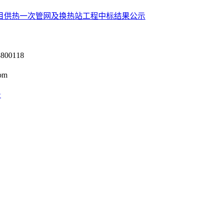
目供热一次管网及换热站工程中标结果公示
0118
om
号