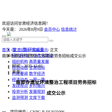
欢迎访问甘肃经济信息网！
今天是：
2026年8月9日
会员中心
信息统计
首 页
研究成果
首页
/
甘肃招标
/
中标公示
/ 正文
研究院简介
信息化建设
南郭寺遗址环境整治工程项目劳务招标成交公示
组织机构
高质量发展
时间：2025-12-03
院务动态
甘肃招标
来源：
时政要闻
数字经济
经济动态
一带一路
南郭寺遗址环境整治工程项目劳务招标
发改视点
乡村振兴
投资分析
发展规划
成交公示
监测预测
文库下载
一、
项目编号
：
CNPC-B-FS20250
96