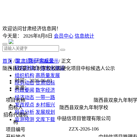
欢迎访问甘肃经济信息网！
今天是：
2026年8月8日
会员中心
信息统计
首 页
研究成果
首页
/
甘肃招标
/
中标公示
/ 正文
研究院简介
信息化建设
陇西县双泉九年制学校校园硬化项目中标候选人公示
组织机构
高质量发展
时间：2026-06-03
院务动态
甘肃招标
来源：
时政要闻
数字经济
经济动态
一带一路
项目名称
陇西县双泉九年制
发改视点
乡村振兴
招标人
陇西县双泉九年制学校
投资分析
发展规划
招标代理机
中喆信项目管理有限公司
监测预测
文库下载
构
ZZX-2026-106
项目编号
开标地点
中喆信项目管理