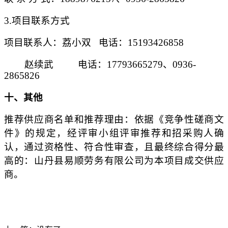
3.项目联系方式
项目联系人：
荔小双
电话：
15193426858
赵续武
电话：
17793665279、0936-
2865826
十、
其他
推荐供应商名单和推荐理由：依据《
竞争性磋商文
件
》的规定，经
评审
小组评审推荐和招
采购
人确
认，通过资格性、符合性审查，且最终综合得分最
高的
：
山丹县易顺劳务有限公司
为
本
项目
成交
供应
商。