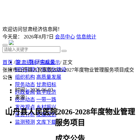
欢迎访问甘肃经济信息网！
今天是：
2026年8月7日
会员中心
信息统计
首 页
研究成果
首页
/
甘肃招标
/
中标公示
/ 正文
研究院简介
信息化建设
张掖市山丹县人民医院2026-2027年度物业管理服务项目成交
组织机构
高质量发展
公告
院务动态
甘肃招标
时间：2026-06-03
时政要闻
数字经济
来源：
经济动态
一带一路
发改视点
乡村振兴
山丹县人民医院
2026-2028年度物业管理
投资分析
发展规划
服务项目
监测预测
文库下载
成交公告