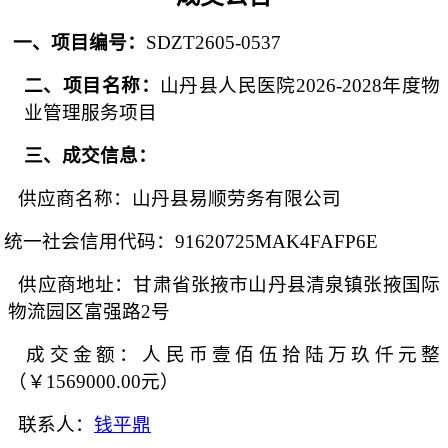
一、
项目
编号
：
SDZT2605-0537
二、项目名称：
山丹县人民医院
2026-2028年度物
业管理服务项目
三、
成交
信息：
供应商名称：山丹县易顺劳务有限公司
统一社会信用代码：
91620725MAK4FAFP6E
供应商地址：甘肃省张掖市山丹县清泉镇张掖国际
物流园区富强路
2号
成交金额：
人民币壹佰伍拾陆万玖仟元整
（￥
1569000.00元）
联
系
人：
钱平鼎
联系电话：
15393620256