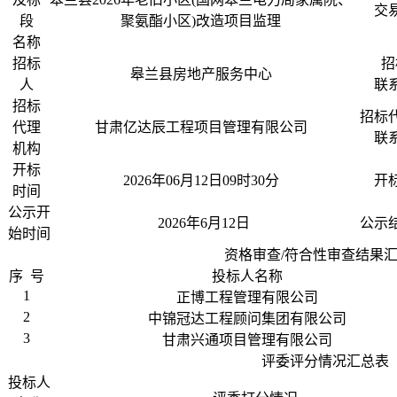
交
段
聚氨酯小区)改造项目监理
名称
招标
招
皋兰县房地产服务中心
人
联
招标
招标
代理
甘肃亿达辰工程项目管理有限公司
联
机构
开标
2026年06月12日09时30分
开
时间
公示开
2026年6月12日
公示
始时间
资格审查/符合性审查结果
序 号
投标人名称
1
正博工程管理有限公司
2
中锦冠达工程顾问集团有限公司
3
甘肃兴通项目管理有限公司
评委评分情况汇总表
投标人