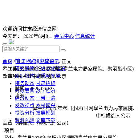
欢迎访问甘肃经济信息网！
今天是：
2026年8月8日
会员中心
信息统计
首 页
研究成果
首页
/
甘肃招标
/
中标公示
/ 正文
研究院简介
信息化建设
皋兰县2026年老旧小区(国网皋兰电力局家属院、聚氨酯小区)
组织机构
高质量发展
改造项目监理中标候选人公示
院务动态
甘肃招标
时间：2026-06-12
时政要闻
数字经济
来源：
经济动态
一带一路
发改视点
乡村振兴
皋兰县2026年老旧小区(国网皋兰电力局家属院
投资分析
发展规划
中标候选人公示
监测预测
文库下载
盖章（招标人、招标代理公司）
项目
及标
皋兰县2026年老旧小区(国网皋兰电力局家属院、