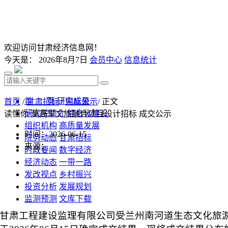
欢迎访问甘肃经济信息网！
今天是：
2026年8月7日
会员中心
信息统计
首 页
研究成果
首页
/
甘肃招标
/
中标公示
/ 正文
研究院简介
信息化建设
读懂你·莫高里文旅融合项目设计招标 成交公示
组织机构
高质量发展
时间：2026-06-15
院务动态
甘肃招标
来源：
时政要闻
数字经济
经济动态
一带一路
发改视点
乡村振兴
投资分析
发展规划
监测预测
文库下载
甘肃工程建设监理有限公司受兰州南河道生态文化旅游