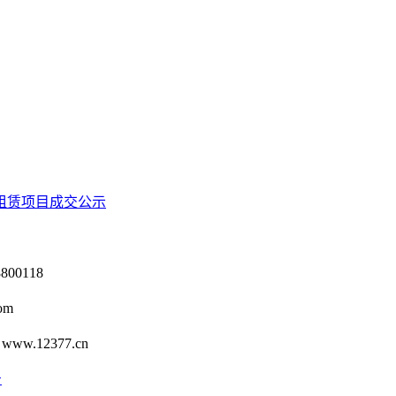
租赁项目成交公示
0118
om
12377.cn
号