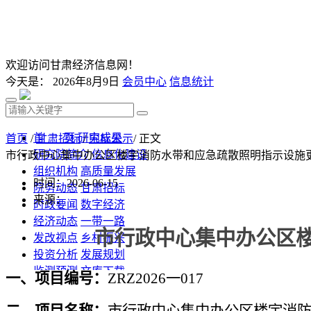
欢迎访问甘肃经济信息网！
今天是：
2026年8月9日
会员中心
信息统计
首 页
研究成果
首页
/
甘肃招标
/
中标公示
/ 正文
研究院简介
信息化建设
市行政中心集中办公区楼宇消防水带和应急疏散照明指示设施
组织机构
高质量发展
时间：2026-06-15
院务动态
甘肃招标
来源：
时政要闻
数字经济
经济动态
一带一路
市行政中心集中办公区
发改视点
乡村振兴
投资分析
发展规划
监测预测
文库下载
一、项目编号：
ZRZ2026一017
二、项目名称：
市行政中心集中办公区楼宇消