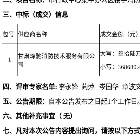
三、中标（成交）信息
包号
供应商名称
成交金额（元
大写：
叁拾陆
甘肃烽驰消防技术服务有限公
1
司
小写：
368680
四、
评审专家名单
:
李永锋
蔺萍
岑国华
章波
五、
公告期限：
自本公告发布之日起
1个工作日
六、
其他补充事宜
（
无
）
七、
凡对本次公告内容提出询问，请按以下方