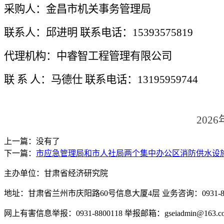
采购人：
金昌
市机关事务管理局
联系人：邱进明
联系电话：15393575819
代理机构：
中睿智工程管理
有限公司
联
系
人：
马德仕
联系电话：
13195959744
202
6
上一篇：没有了
下一篇：
市应急管理局和市人社局两个集中办公区消防供水设
主办单位：甘肃省经济研究院
地址：甘肃省兰州市庆阳路60号信息大厦4层 业务咨询：0931-880
网上有害信息举报：0931-8800118 举报邮箱：gseiadmin@163.c