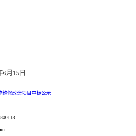
年
6
月
15
日
施维修改造项目中标公示
0118
om