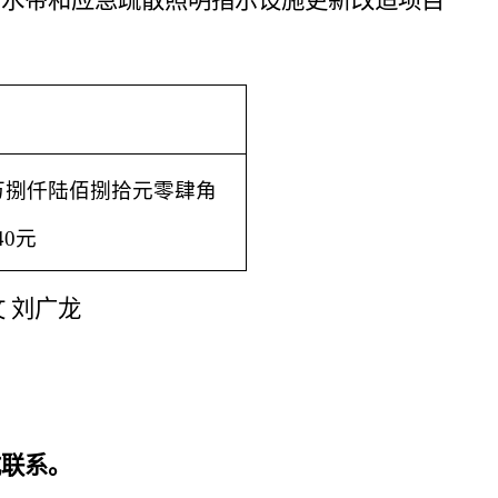
）
万捌仟陆佰捌拾元零肆角
.40元
文
刘广龙
。
式联系。