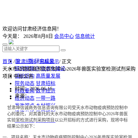
欢迎访问甘肃经济信息网！
今天是：
2026年8月8日
会员中心
信息统计
首 页
研究成果
首页
/
甘肃招标
/
中标公示
/ 正文
研究院简介
信息化建设
天水市动物疫病预防控制中心2026年兽医实验室检测试剂采购
组织机构
高质量发展
项目 中标公告
院务动态
甘肃招标
时间：2026-06-16
时政要闻
数字经济
来源：
经济动态
一带一路
发改视点
乡村振兴
甘肃坤信诚商务信息咨询有限公司受天水市动物疫病预防控制中
投资分析
发展规划
心的委托，对其委托的
天水市动物疫病预防控制中心
2026年兽医
实验室检测试剂采购项目
监测预测
文库下载
以公开招标的方式进行采购，现将中标
结果公示如下：
一、
项目名称
：
天水市动物疫病预防控制中心
2026年兽医实验室检测