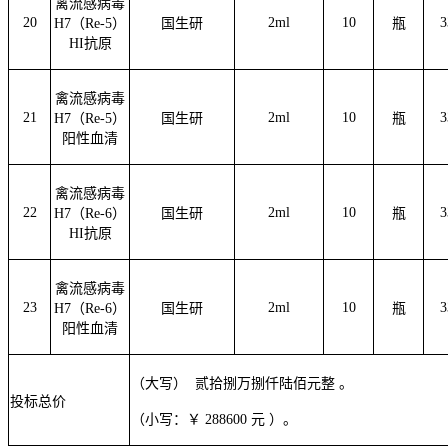
禽流感病毒
20
2ml
10
3
H7（Re-5）
国生研
瓶
HI抗原
禽流感病毒
21
2ml
10
3
H7（Re-5）
国生研
瓶
阳性血清
禽流感病毒
22
2ml
10
3
H7（Re-6）
国生研
瓶
HI抗原
禽流感病毒
23
2ml
10
3
H7（Re-6）
国生研
瓶
阳性血清
（大写）
贰拾捌万捌仟陆佰
元
整
。
投标总价
（小写：￥
288600
元
）。