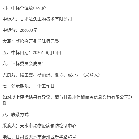
四、中标单位及中标价：
中标人：
甘肃达沃生物技术有限公司
中标价：
288600
元
大写：
贰拾捌万捌仟陆佰元整
五、中标日期：
2026年6月15日
六、评标委员会成员：
尤良芳、段宝霞、杨丽娟、夏玲、成小莉（采购人）
七
、公示期限：
一个工作日
如对以上评标结果有异议，请与
甘肃坤信诚商务信息咨询有限公司
联
系。
八
、联系方式
采购
人：
天水市动物疫病预防控制中心
地址：甘肃省天水市秦州区新华路
45号