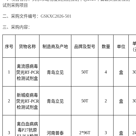
试剂采购项目
二、采购
文件编号：
GSKXC2026-501
三、采购内容：
序号
货物名称
制造商及产地
品牌及型号
数量
单位
（
禽流感病毒
1
50T
4
3
荧光
RT-PCR
青岛立见
盒
检测试剂盒
新城疫病毒
2
50T
2
3
荧光
RT-PCR
青岛立见
盒
检测试剂盒
禽白血病病
毒
P27抗原
3
2*96T
3
2
河南普泰
盒