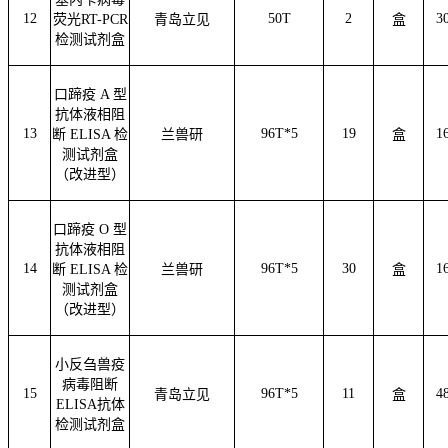
12
50T
2
3
荧光
RT-PCR
青岛立见
盒
检测试剂盒
口蹄疫
A 型
抗体液相阻
13
96T*5
19
1
断 ELISA 检
兰兽研
盒
测试剂盒
（改进型）
口蹄疫
O 型
抗体液相阻
14
96T*5
30
1
断 ELISA 检
兰兽研
盒
测试剂盒
（改进型）
小反刍兽疫
病毒阻断
15
96T*5
11
4
青岛立见
盒
ELISA抗体
检测试剂盒