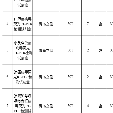
ELISA检测
试剂盒
口蹄疫病毒
4
50T
7
3
荧光
RT-PCR
青岛立见
盒
检测试剂盒
小反刍兽疫
病毒荧光
5
50T
2
3
青岛立见
盒
RT-PCR检测
试剂盒
猪瘟病毒荧
6
50T
2
3
光
RT-PCR检
青岛立见
盒
测试剂盒
猪繁殖与呼
吸综合征病
7
50T
4
3
毒荧光
RT-
青岛立见
盒
PCR检测试