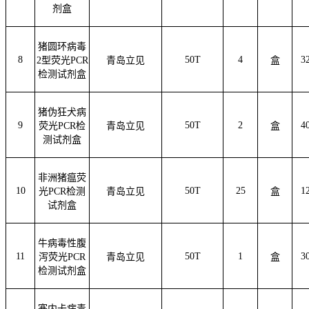
剂盒
猪圆环病毒
8
50T
4
3
2型荧光PCR
青岛立见
盒
检测试剂盒
猪伪狂犬病
9
50T
2
4
荧光
PCR检
青岛立见
盒
测试剂盒
非洲猪瘟荧
10
50T
25
1
光
PCR检测
青岛立见
盒
试剂盒
牛病毒性腹
11
50T
1
3
泻荧光
PCR
青岛立见
盒
检测试剂盒
塞内卡病毒