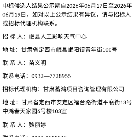
中标
候选人
结果公示期自
年
月
日至
年
2026
0
6
17
2026
月
日，如对以上公示结果有异议，请与招标人
0
6
19
或招标代理机构联系。
招
标
人：
岷县人工影响天气中心
地
址：甘肃省定西市岷县岷阳镇青年街100号
联
系
人：
苗义明
联系电话：
0932—7728955
招标代理机构：甘肃蓄鸿项目咨询管理有限公司
地
址：甘肃省定西市安定区福台路街道平襄街
号
13
中鸿春天家园
号楼
室
6
103
联
系
人：
魏丽婷