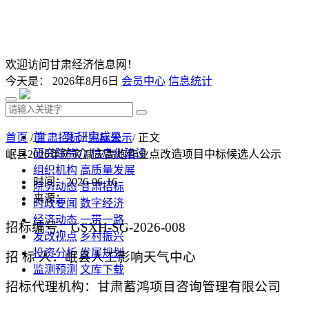
欢迎访问甘肃经济信息网！
今天是：
2026年8月6日
会员中心
信息统计
首 页
研究成果
首页
/
甘肃招标
/
中标公示
/ 正文
研究院简介
信息化建设
岷县2026年防灾减灾高炮作业点改造项目中标候选人公示
组织机构
高质量发展
时间：2026-06-16
院务动态
甘肃招标
来源：
时政要闻
数字经济
经济动态
一带一路
招标编号：
GSXH-SG-2026-008
发改视点
乡村振兴
投资分析
发展规划
招
标
人：
岷县人工影响天气中心
监测预测
文库下载
招标代理机构：甘肃蓄鸿项目咨询管理有限公司