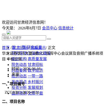
欢迎访问甘肃经济信息网！
今天是：
2026年8月7日
会员中心
信息统计
首 页
研究成果
首页
/
甘肃招标
/
中标公示
/ 正文
研究院简介
信息化建设
华龙证券信托大厦4楼ECC指挥中心会议屏及音频广播系统项
组织机构
高质量发展
目 中标公告
院务动态
甘肃招标
时间：2026-06-16
时政要闻
数字经济
来源：
经济动态
一带一路
发改视点
乡村振兴
一、
项目编号
投资分析
发展规划
ZCGJ(ZC)-2026-0521
监测预测
文库下载
二、
项目名称