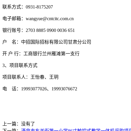
联系方式：0931-8175207
电子邮箱：wangyue@cntcitc.com.cn
银行账号：2703 8885 0900 0036 651
户 名：中招国际招标有限公司甘肃分公司
开 户 行：工商银行兰州雁滩第一支行
3、项目联系方式
项目联系人：王怡春、王玥
电 话：19993077026、19993076672
上一篇：没有了
下一篇：
酒泉市东关街第一小学86寸触控式教学一体机采购项