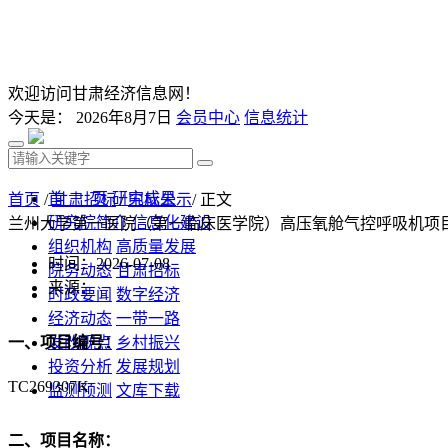
欢迎访问甘肃经济信息网！
今天是：
2026年8月7日
会员中心
信息统计
首 页
研究成果
首页
/
甘肃招标
/
中标公示
/ 正文
研究院简介
信息化建设
兰州大学第一医院（第一临床医学院）高压氧舱气控呼吸机项
组织机构
高质量发展
时间：2026-07-08
院务动态
甘肃招标
来源：
时政要闻
数字经济
经济动态
一带一路
发改视点
乡村振兴
一、项目编号：
投资分析
发展规划
TC269307K
监测预测
文库下载
二、项目名称：