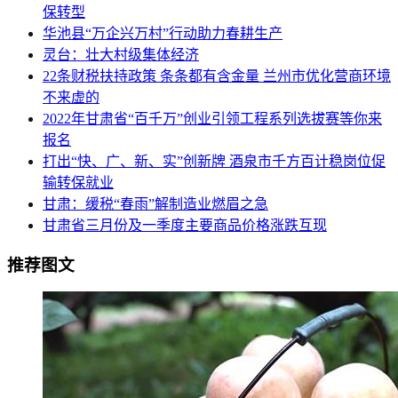
保转型
华池县“万企兴万村”行动助力春耕生产
灵台：壮大村级集体经济
22条财税扶持政策 条条都有含金量 兰州市优化营商环境
不来虚的
2022年甘肃省“百千万”创业引领工程系列选拔赛等你来
报名
打出“快、广、新、实”创新牌 酒泉市千方百计稳岗位促
输转保就业
甘肃：缓税“春雨”解制造业燃眉之急
甘肃省三月份及一季度主要商品价格涨跌互现
推荐图文