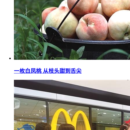
一枚白凤桃 从枝头甜到舌尖