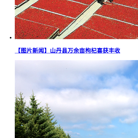
【图片新闻】山丹县万余亩枸杞喜获丰收