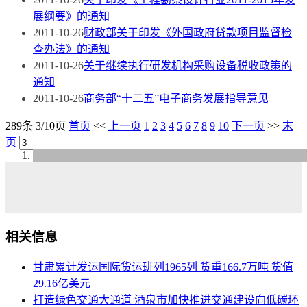
展纲要》的通知
2011-10-26
财政部关于印发《外国政府贷款项目监督检
查办法》的通知
2011-10-26
关于继续执行研发机构采购设备税收政策的
通知
2011-10-26
商务部“十二五”电子商务发展指导意见
289条 3/10页
首页
<<
上一页
1
2
3
4
5
6
7
8
9
10
下一页
>>
末
页
相关信息
甘肃累计发运国际货运班列1965列 货重166.7万吨 货值
29.16亿美元
打造绿色交通大通道 酒泉市加快推进交通建设向低碳环