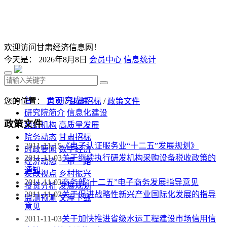
欢迎访问甘肃经济信息网！
今天是：
2026年8月8日
会员中心
信息统计
首 页
研究成果
您的位置：
首页
/
甘肃招标
/
政策文件
研究院简介
信息化建设
政策文件
组织机构
高质量发展
院务动态
甘肃招标
2011-11-15
《电子认证服务业“十二五”发展规划》
时政要闻
数字经济
2011-11-03
关于继续执行研发机构采购设备税收政策的
经济动态
一带一路
通知
发改视点
乡村振兴
2011-11-03
商务部“十二五”电子商务发展指导意见
投资分析
发展规划
2011-11-03
关于促进战略性新兴产业国际化发展的指导
监测预测
文库下载
意见
2011-11-03
关于加快推进省级水运工程建设市场信用信