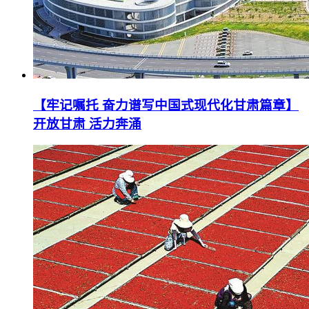
【牢记嘱托 奋力谱写中国式现代化甘肃篇章】
开放甘肃 活力奔涌