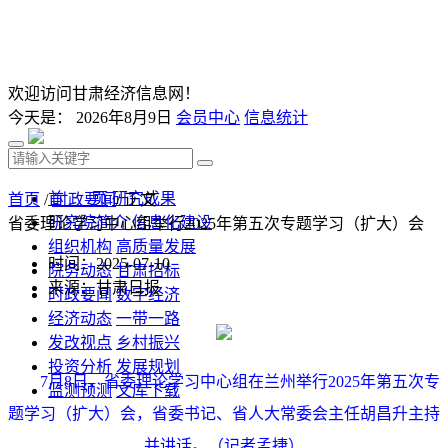
欢迎访问甘肃经济信息网！
今天是：
2026年8月9日
会员中心
信息统计
首 页
研究成果
首页
/
时政要闻
/ 正文
研究院简介
信息化建设
省委理论学习中心组举行2025年第五次专题学习（扩大）会
组织机构
高质量发展
时间：2025-07-10
院务动态
甘肃招标
来源：甘肃日报
时政要闻
数字经济
经济动态
一带一路
发改视点
乡村振兴
投资分析
发展规划
7月8日，省委理论学习中心组在兰州举行2025年第五次专
监测预测
文库下载
题学习（扩大）会，省委书记、省人大常委会主任胡昌升主持
并讲话。（记者孟捷）