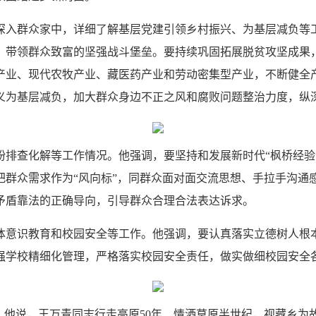
深入群众家中，详细了解基层党建引领乡村振兴、为基层减负等
、带领群众致富的坚强战斗堡垒。要持续巩固拓展脱贫攻坚成果，
产业、现代农牧产业、藏医药产业和劳动密集型产业，不断健全
义为基层减负，加大群众身边不正之风和腐败问题整治力度，纵深
纷排查化解等工作情况。他强调，要坚持和发展新时代“枫桥经验
群众需求作为“风向标”，同群众面对面交流思想、手拉手沟通感
矛盾靠法的正确导向，引导群众合理合法表达诉求。
体意识教育和校园安全等工作。他强调，要认真落实立德树人根
强学校精细化管理，严格落实校园安全责任，做实做细校园安全
。他说，王万青同志行走高原50年、情洒草原半世纪，视藏乡