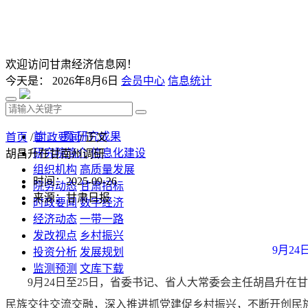
欢迎访问甘肃经济信息网！
今天是：
2026年8月6日
会员中心
信息统计
首 页
研究成果
首页
/
时政要闻
/ 正文
研究院简介
信息化建设
胡昌升在甘南州调研
组织机构
高质量发展
时间：2025-09-26
院务动态
甘肃招标
来源：甘肃日报
时政要闻
数字经济
经济动态
一带一路
发改视点
乡村振兴
9月2
投资分析
发展规划
监测预测
文库下载
9月24日至25日，省委书记、省人大常委会主任胡昌升
民族交往交流交融，深入推进抓党建促乡村振兴，不断开创民