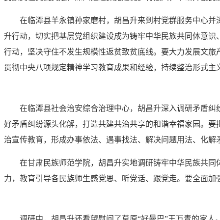
在临潭县羊永镇孙家磨村，胡昌升来到村党群服务中心并
升行动，切实把基层党组织建设成为铸牢中华民族共同体意识
行动，坚决守住不发生规模性返贫致贫底线。要大力发展文旅
贯彻中央八项规定精神学习教育成果和经验，持续整治形式主
在临潭县社会治安综合治理中心，胡昌升深入调研矛盾纠
好矛盾纠纷源头化解，打造共建共治共享的和谐幸福家园。要把
治宣传教育，形成办事依法、遇事找法、解决问题用法、化解
在甘肃民族师范学院，胡昌升实地调研铸牢中华民族共同
力，教育引导各民族师生感党恩、听党话、跟党走。要全面加
调研中，胡昌升还看望慰问了草原“好曼巴”王万青的家人