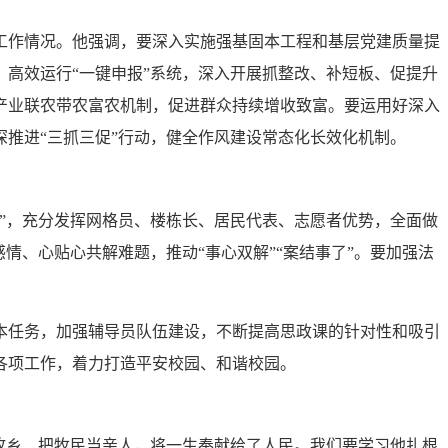
工作情况。他强调，要深入实施强基固本工程和基层党建质量提
高效运行“一键申报”系统，深入开展抓整改、补短板、促提升
产业联农带农富农机制，促进群众持续增收致富。要运用好深入
推进“三抓三促”行动，健全作风建设常态化长效化机制。
”，充分发挥网格员、楼栋长、居民代表、志愿者优势，全面做
情、心贴心共解难题，推动“事心双解”“案结事了”。要加强法
本任务，加强辅导员队伍建设，不断提高思政课的针对性和吸引
各项工作，着力打造平安校园、和谐校园。
为故乡、把牧民当亲人，将一生奉献给了人民。我们要学习他扎根