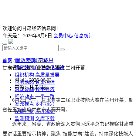
欢迎访问甘肃经济信息网！
今天是：
2026年8月6日
会员中心
信息统计
首 页
研究成果
首页
/
时政要闻
/ 正文
研究院简介
信息化建设
甘肃省第二届职业技能大赛在兰州开幕
组织机构
高质量发展
时间：2026-06-03
院务动态
甘肃招标
来源：甘肃日报
时政要闻
数字经济
经济动态
一带一路
6月2日上午，甘肃省第二届职业技能大赛在兰州开幕，副
发改视点
乡村振兴
省长王旭出席并宣布大赛开幕。
投资分析
发展规划
监测预测
文库下载
近年来，省委、省政府深入贯彻习近平总书记视察甘肃重
要讲话重要指示精神，聚焦“技能甘肃”建设，持续深化技能人