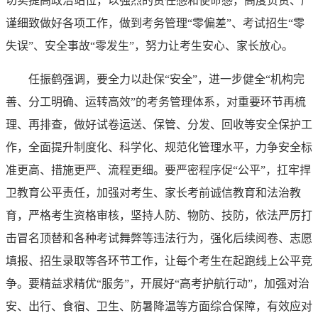
切实提高政治站位，以强烈的责任感和使命感，高度负责、严
谨细致做好各项工作，做到考务管理“零偏差”、考试招生“零
失误”、安全事故“零发生”，努力让考生安心、家长放心。
任振鹤强调，要全力以赴保“安全”，进一步健全“机构完
善、分工明确、运转高效”的考务管理体系，对重要环节再梳
理、再排查，做好试卷运送、保管、分发、回收等安全保护工
作，全面提升制度化、科学化、规范化管理水平，力争安全标
准更高、措施更严、流程更细。要严密程序促“公平”，扛牢捍
卫教育公平责任，加强对考生、家长考前诚信教育和法治教
育，严格考生资格审核，坚持人防、物防、技防，依法严厉打
击冒名顶替和各种考试舞弊等违法行为，强化后续阅卷、志愿
填报、招生录取等各环节工作，让每个考生在起跑线上公平竞
争。要精益求精优“服务”，开展好“高考护航行动”，加强对治
安、出行、食宿、卫生、防暑降温等方面综合保障，有效应对