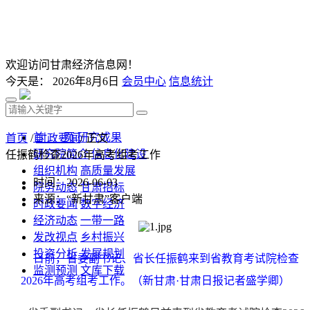
欢迎访问甘肃经济信息网！
今天是：
2026年8月6日
会员中心
信息统计
首 页
研究成果
首页
/
时政要闻
/ 正文
研究院简介
信息化建设
任振鹤检查2026年高考组考工作
组织机构
高质量发展
时间：2026-06-03
院务动态
甘肃招标
来源：“新甘肃”客户端
时政要闻
数字经济
经济动态
一带一路
发改视点
乡村振兴
投资分析
发展规划
日前，省委副书记、省长任振鹤来到省教育考试院检查
监测预测
文库下载
2026年高考组考工作。（新甘肃·甘肃日报记者盛学卿）