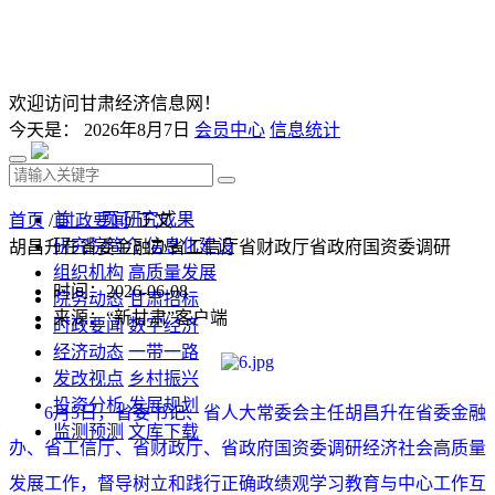
欢迎访问甘肃经济信息网！
今天是：
2026年8月7日
会员中心
信息统计
首 页
研究成果
首页
/
时政要闻
/ 正文
研究院简介
信息化建设
胡昌升在省委金融办省工信厅省财政厅省政府国资委调研
组织机构
高质量发展
时间：2026-06-08
院务动态
甘肃招标
来源：“新甘肃”客户端
时政要闻
数字经济
经济动态
一带一路
发改视点
乡村振兴
投资分析
发展规划
6月5日，省委书记、省人大常委会主任胡昌升在省委金融
监测预测
文库下载
办、省工信厅、省财政厅、省政府国资委调研经济社会高质量
发展工作，督导树立和践行正确政绩观学习教育与中心工作互