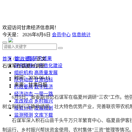
欢迎访问甘肃经济信息网！
今天是：
2026年8月6日
会员中心
信息统计
首 页
研究成果
首页
/
时政要闻
/ 正文
研究院简介
信息化建设
石谋军在临夏州调研
组织机构
高质量发展
时间：2026-06-11
院务动态
甘肃招标
来源：甘肃日报
时政要闻
数字经济
经济动态
一带一路
6月9日，省委副书记石谋军在临夏州调研“三农”工作。
发改视点
乡村振兴
树立和践行正确政绩观，壮大特色优势产业，完善联农带农机
投资分析
发展规划
监测预测
文库下载
石谋军深入积石山县千头牛万只羊繁育中心、临夏县伊客
制运行、乡村振兴帮扶资金使用、农村集体“三资”管理等情况