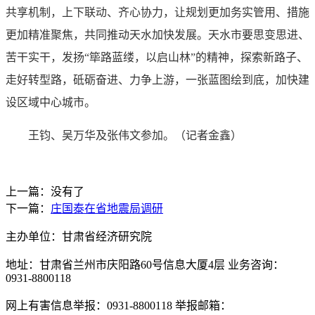
共享机制，上下联动、齐心协力，让规划更加务实管用、措施
更加精准聚焦，共同推动天水加快发展。天水市要思变思进、
苦干实干，发扬“筚路蓝缕，以启山林”的精神，探索新路子、
走好转型路，砥砺奋进、力争上游，一张蓝图绘到底，加快建
设区域中心城市。
王钧、吴万华及张伟文参加。（记者金鑫）
上一篇：没有了
下一篇：
庄国泰在省地震局调研
主办单位：甘肃省经济研究院
地址：甘肃省兰州市庆阳路60号信息大厦4层 业务咨询：
0931-8800118
网上有害信息举报：0931-8800118 举报邮箱：