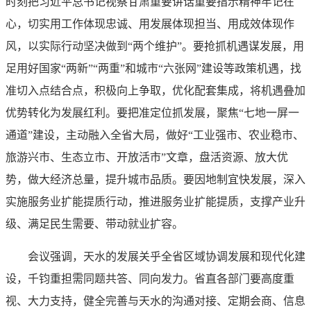
时刻把习近平总书记视察甘肃重要讲话重要指示精神牢记在
心，切实用工作体现忠诚、用发展体现担当、用成效体现作
风，以实际行动坚决做到“两个维护”。要抢抓机遇谋发展，用
足用好国家“两新”“两重”和城市“六张网”建设等政策机遇，找
准切入点结合点，积极向上争取，优化配套集成，将机遇叠加
优势转化为发展红利。要把准定位抓发展，聚焦“七地一屏一
通道”建设，主动融入全省大局，做好“工业强市、农业稳市、
旅游兴市、生态立市、开放活市”文章，盘活资源、放大优
势，做大经济总量，提升城市品质。要因地制宜快发展，深入
实施服务业扩能提质行动，推进服务业扩能提质，支撑产业升
级、满足民生需要、带动就业扩容。
会议强调，天水的发展关乎全省区域协调发展和现代化建
设，千钧重担需同题共答、同向发力。省直各部门要高度重
视、大力支持，健全完善与天水的沟通对接、定期会商、信息