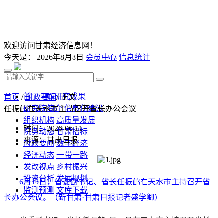
欢迎访问甘肃经济信息网！
今天是：
2026年8月8日
会员中心
信息统计
首 页
研究成果
首页
/
时政要闻
/ 正文
研究院简介
信息化建设
任振鹤在天水市主持召开省长办公会议
组织机构
高质量发展
时间：2026-06-11
院务动态
甘肃招标
来源：甘肃日报
时政要闻
数字经济
经济动态
一带一路
发改视点
乡村振兴
投资分析
发展规划
6月10日，省委副书记、省长任振鹤在天水市主持召开省
监测预测
文库下载
长办公会议。（新甘肃·甘肃日报记者盛学卿）