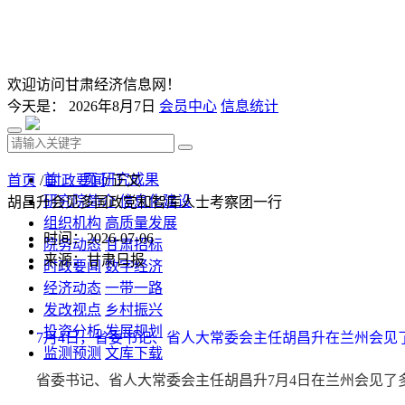
欢迎访问甘肃经济信息网！
今天是：
2026年8月7日
会员中心
信息统计
首 页
研究成果
首页
/
时政要闻
/ 正文
研究院简介
信息化建设
胡昌升会见多国政党和智库人士考察团一行
组织机构
高质量发展
时间：2026-07-06
院务动态
甘肃招标
来源：甘肃日报
时政要闻
数字经济
经济动态
一带一路
发改视点
乡村振兴
投资分析
发展规划
7月4日，省委书记、省人大常委会主任胡昌升在兰州会见
监测预测
文库下载
省委书记、省人大常委会主任胡昌升7月4日在兰州会见