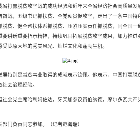
我省打赢脱贫攻坚战的成功经验和近年来全省经济社会高质量发
自督战，五级书记抓扶贫、全党动员促攻坚，走出了一条中国特
抓脱贫、健全帮扶体系抓脱贫、压紧压实责任抓脱贫，同全国一
重要讲话重要指示精神，持续巩固拓展脱贫攻坚成果，加力推进乡
感受陇原大地的秀美风光、灿烂文化和蓬勃生机。
发展特别是减贫事业取得的成就表示钦佩。他表示，中国打赢脱
取社会治理经验。
坦社会党主席哈利姆佐达，牙买加参议员伯纳德，摩尔多瓦共产
关部门负责同志参加。（记者范海瑞）