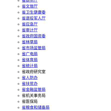
省商务厅
省文旅厅
省卫生健康委
省退役军人厅
省应急厅
省审计厅
省政府国资委
省林草局
省市场监管局
省广电局
省体育局
省统计局
省政府研究室
省人防办
省扶贫办
省金融监管局
省机关事务局
省医保局
省粮食和储备局