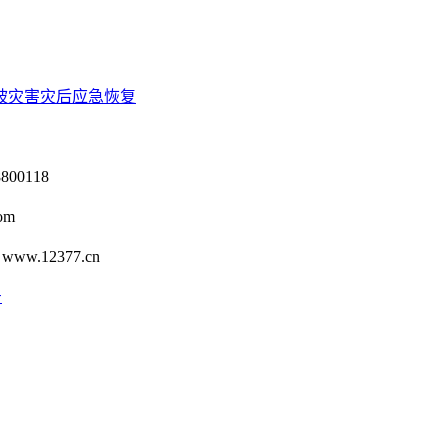
滑坡灾害灾后应急恢复
0118
om
12377.cn
号