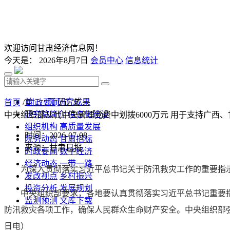
欢迎访问甘肃经济信息网！
今天是：
2026年8月7日
会员中心
信息统计
首 页
研究成果
首页
/
时政要闻
/ 正文
研究院简介
信息化建设
中央组织部从代中央管理党费中划拨6000万元 用于支持广西
组织机构
高质量发展
时间：2026-07-08
院务动态
甘肃招标
来源：甘肃日报
时政要闻
数字经济
经济动态
一带一路
为深入贯彻落实习近平总书记关于防汛救灾工作的重要指示
发改视点
乡村振兴
投资分析
发展规划
中央组织部要求，各地要认真贯彻落实习近平总书记重要
监测预测
文库下载
防汛救灾各项工作，确保人民群众生命财产安全。中央组织部
日电）