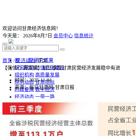
欢迎访问甘肃经济信息网！
今天是：
2026年8月7日
会员中心
信息统计
首 页
研究成果
首页
/
经济动态
/ 正文
研究院简介
信息化建设
【强信心 看发展】前三季度甘肃民营经济发展稳中有进
组织机构
高质量发展
时间：2025-11-04
院务动态
甘肃招标
来源：每日甘肃网-甘肃日报
时政要闻
数字经济
经济动态
一带一路
发改视点
乡村振兴
投资分析
发展规划
监测预测
文库下载