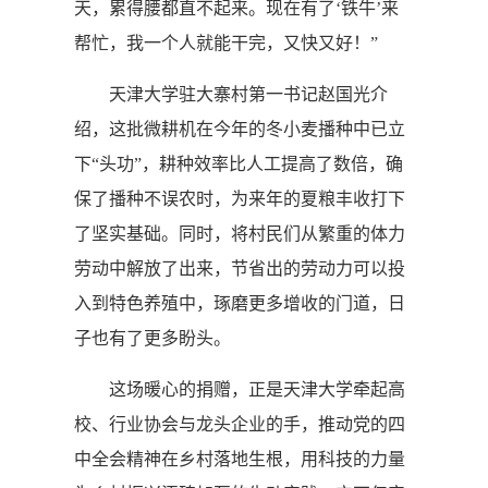
天，累得腰都直不起来。现在有了‘铁牛’来
帮忙，我一个人就能干完，又快又好！”
天津大学驻大寨村第一书记赵国光介
绍，这批微耕机在今年的冬小麦播种中已立
下“头功”，耕种效率比人工提高了数倍，确
保了播种不误农时，为来年的夏粮丰收打下
了坚实基础。同时，将村民们从繁重的体力
劳动中解放了出来，节省出的劳动力可以投
入到特色养殖中，琢磨更多增收的门道，日
子也有了更多盼头。
这场暖心的捐赠，正是天津大学牵起高
校、行业协会与龙头企业的手，推动党的四
中全会精神在乡村落地生根，用科技的力量