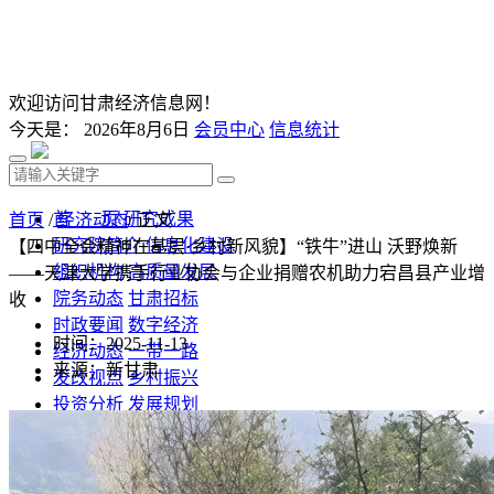
欢迎访问甘肃经济信息网！
今天是：
2026年8月6日
会员中心
信息统计
首 页
研究成果
首页
/
经济动态
/ 正文
研究院简介
信息化建设
【四中全会精神在基层·乡村新风貌】“铁牛”进山 沃野焕新
组织机构
高质量发展
——天津大学携手行业协会与企业捐赠农机助力宕昌县产业增
院务动态
甘肃招标
收
时政要闻
数字经济
时间：2025-11-13
经济动态
一带一路
来源：新甘肃
发改视点
乡村振兴
投资分析
发展规划
监测预测
文库下载