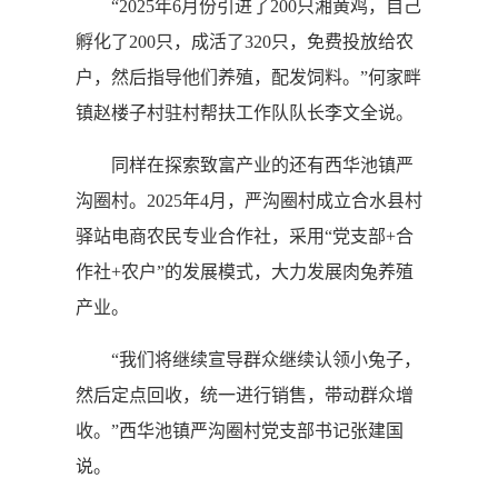
“2025年6月份引进了200只湘黄鸡，自己
孵化了200只，成活了320只，免费投放给农
户，然后指导他们养殖，配发饲料。”何家畔
镇赵楼子村驻村帮扶工作队队长李文全说。
同样在探索致富产业的还有西华池镇严
沟圈村。2025年4月，严沟圈村成立合水县村
驿站电商农民专业合作社，采用“党支部+合
作社+农户”的发展模式，大力发展肉兔养殖
产业。
“我们将继续宣导群众继续认领小兔子，
然后定点回收，统一进行销售，带动群众增
收。”西华池镇严沟圈村党支部书记张建国
说。