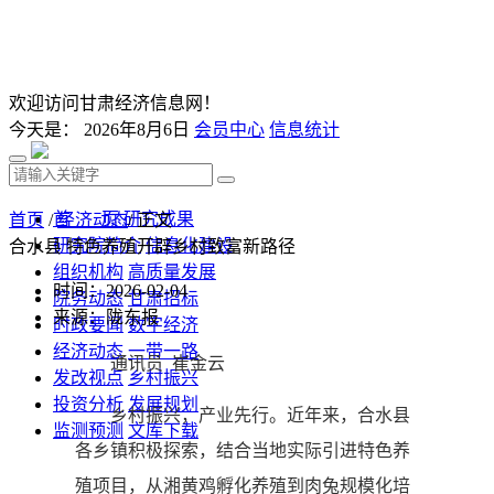
欢迎访问甘肃经济信息网！
今天是：
2026年8月6日
会员中心
信息统计
首 页
研究成果
首页
/
经济动态
/ 正文
研究院简介
信息化建设
合水县 特色养殖开辟乡村致富新路径
组织机构
高质量发展
时间：2026-02-04
院务动态
甘肃招标
来源：陇东报
时政要闻
数字经济
经济动态
一带一路
通讯员 崔金云
发改视点
乡村振兴
投资分析
发展规划
乡村振兴，产业先行。近年来，合水县
监测预测
文库下载
各乡镇积极探索，结合当地实际引进特色养
殖项目，从湘黄鸡孵化养殖到肉兔规模化培