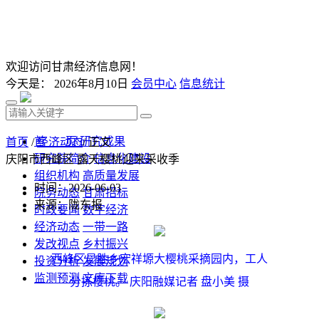
欢迎访问甘肃经济信息网！
今天是：
2026年8月10日
会员中心
信息统计
首 页
研究成果
首页
/
经济动态
/ 正文
研究院简介
信息化建设
庆阳市西峰区 露天樱桃迎来采收季
组织机构
高质量发展
时间：2026-06-03
院务动态
甘肃招标
来源：陇东报
时政要闻
数字经济
经济动态
一带一路
发改视点
乡村振兴
西峰区显胜乡宏祥塬大樱桃采摘园内，工人
投资分析
发展规划
监测预测
文库下载
分拣樱桃。 庆阳融媒记者 盘小美 摄