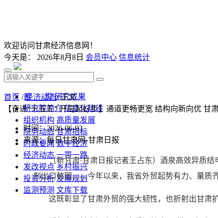
欢迎访问甘肃经济信息网！
今天是：
2026年8月8日
会员中心
信息统计
首 页
研究成果
首页
/
经济动态
/ 正文
研究院简介
信息化建设
【奋进“十五五” 开局起好步】通道更畅更宽 结构向新向优 
组织机构
高质量发展
时间：2026-06-03
院务动态
甘肃招标
来源：每日甘肃网-甘肃日报
时政要闻
数字经济
经济动态
一带一路
（新甘肃·甘肃日报记者王占东）酒泉高效异质
发改视点
乡村振兴
剂出口韩国……今年以来，我省外贸起势有力、量质齐升
投资分析
发展规划
监测预测
文库下载
这既彰显了甘肃外贸的强大韧性，也折射出甘肃扩