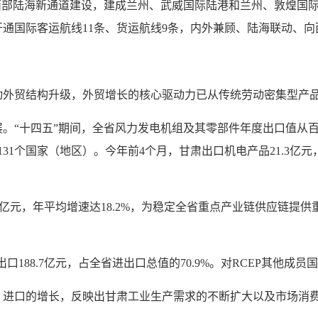
部陆海新通道建设，建成兰州、武威国际陆港和兰州、敦煌国际
开通国际客运航线11条、货运航线9条，内外兼顾、陆海联动、
贸结构升级，外贸增长的核心驱动力已从传统劳动密集型产品
十四五”期间，全省风力发电机组及其零部件年度出口值从百万元
1个国家（地区）。今年前4个月，甘肃出口机电产品21.3亿元，
亿元，年平均增速达18.2%，为稳定全省重点产业链供应链提供
8.7亿元，占全省进出口总值的70.9%。对RCEP其他成员国进出
进口的增长，反映出甘肃工业生产需求的不断扩大以及市场消费