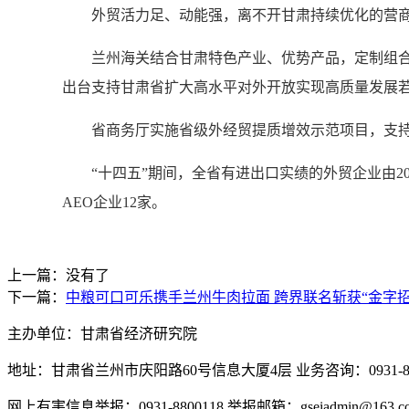
外贸活力足、动能强，离不开甘肃持续优化的营
兰州海关结合甘肃特色产业、优势产品，定制组合式
出台支持甘肃省扩大高水平对外开放实现高质量发展
省商务厅实施省级外经贸提质增效示范项目，支持有
“十四五”期间，全省有进出口实绩的外贸企业由2020
AEO企业12家。
上一篇：没有了
下一篇：
中粮可口可乐携手兰州牛肉拉面 跨界联名斩获“金字招
主办单位：甘肃省经济研究院
地址：甘肃省兰州市庆阳路60号信息大厦4层 业务咨询：0931-880
网上有害信息举报：0931-8800118 举报邮箱：gseiadmin@163.c