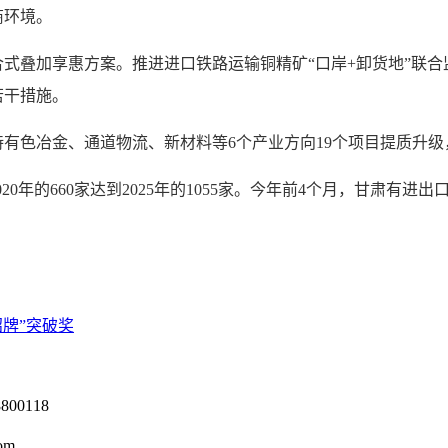
商环境。
叠加享惠方案。推进进口铁路运输铜精矿“口岸+卸货地”联合
若干措施。
色冶金、通道物流、新材料等6个产业方向19个项目提质升级
年的660家达到2025年的1055家。今年前4个月，甘肃有进出
牌”突破奖
0118
om