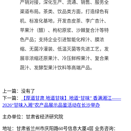
产销对接，深化生产、流通、销售、服务全
渠道布局。茶类、饮品类方面，打造绿色有
机、标准化基地，开发杏皮茶、李广杏汁、
苹果汁（醋）、枸杞原浆、沙棘复合汁等特
色产品；支持企业引进智能化榨汁、膜浓
缩、无菌冷灌装、低温灭菌等先进工艺，发
展非浓缩还原果汁、冷压鲜榨果汁、复合果
蔬汁、发酵型果汁饮料等高端产品。
上一篇：没有了
下一篇：
【厚道甘肃 地道甘味】地道“甘味” 香满湘江——
2026“甘味入湘”农产品展示品鉴活动在长沙举办
主办单位：甘肃省经济研究院
地址：甘肃省兰州市庆阳路60号信息大厦4层 业务咨询：