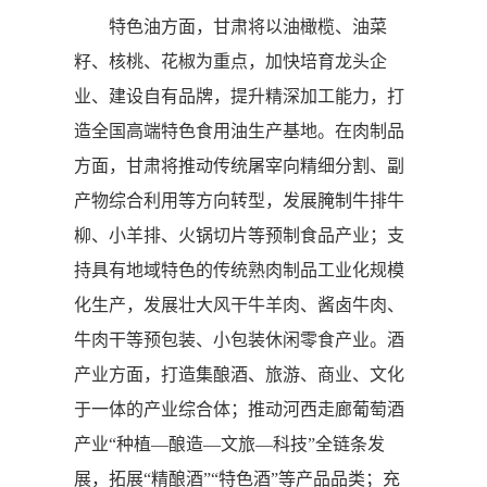
特色油方面，甘肃将以油橄榄、油菜
籽、核桃、花椒为重点，加快培育龙头企
业、建设自有品牌，提升精深加工能力，打
造全国高端特色食用油生产基地。在肉制品
方面，甘肃将推动传统屠宰向精细分割、副
产物综合利用等方向转型，发展腌制牛排牛
柳、小羊排、火锅切片等预制食品产业；支
持具有地域特色的传统熟肉制品工业化规模
化生产，发展壮大风干牛羊肉、酱卤牛肉、
牛肉干等预包装、小包装休闲零食产业。酒
产业方面，打造集酿酒、旅游、商业、文化
于一体的产业综合体；推动河西走廊葡萄酒
产业“种植—酿造—文旅—科技”全链条发
展，拓展“精酿酒”“特色酒”等产品品类；充