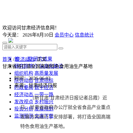
欢迎访问甘肃经济信息网！
今天是：
2026年8月10日
会员中心
信息统计
首 页
研究成果
首页
/
经济动态
/ 正文
研究院简介
信息化建设
甘肃省将打造全国高端特色食用油生产基地
组织机构
高质量发展
时间：2026-06-03
院务动态
甘肃招标
来源：甘肃经济日报
时政要闻
数字经济
经济动态
一带一路
（新甘肃·甘肃经济日报记者吕霞）近
发改视点
乡村振兴
日，甘肃省政府办公厅就全省食品产业重点
投资分析
发展规划
监测预测
文库下载
发展方向进行了安排部署，将打造全国高端
特色食用油生产基地。