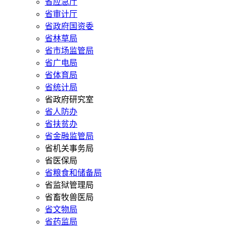
省应急厅
省审计厅
省政府国资委
省林草局
省市场监管局
省广电局
省体育局
省统计局
省政府研究室
省人防办
省扶贫办
省金融监管局
省机关事务局
省医保局
省粮食和储备局
省监狱管理局
省畜牧兽医局
省文物局
省药监局