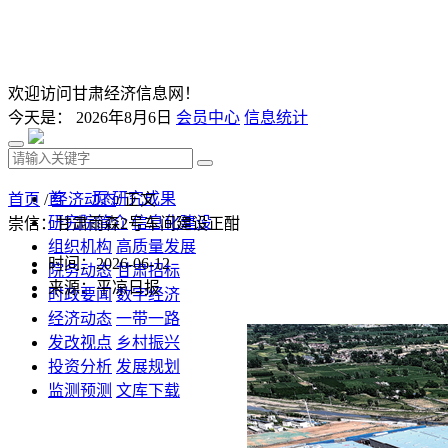
欢迎访问甘肃经济信息网！
今天是：
2026年8月6日
会员中心
信息统计
首 页
研究成果
首页
/
经济动态
/ 正文
研究院简介
信息化建设
崇信：甘肃雨森2号车间建设正酣
组织机构
高质量发展
时间：2026-06-12
院务动态
甘肃招标
来源：平凉日报
时政要闻
数字经济
经济动态
一带一路
发改视点
乡村振兴
投资分析
发展规划
监测预测
文库下载