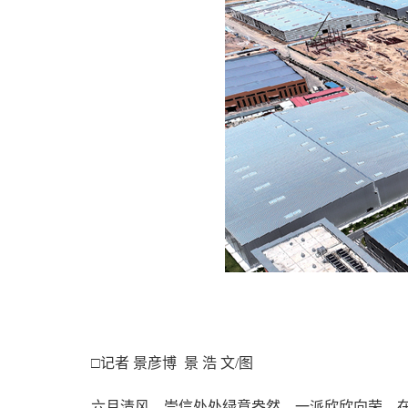
□记者 景彦博 景 浩 文/图
六月清风，崇信处处绿意盎然、一派欣欣向荣。在崇