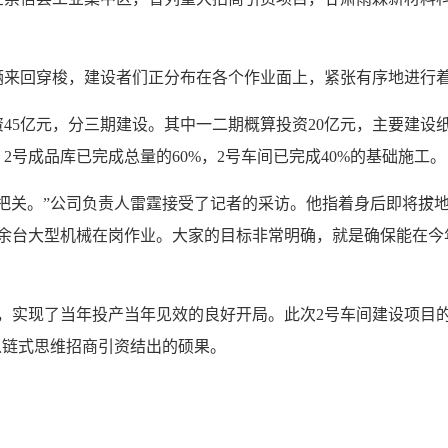
回穿梭，建设者们正分布在各个作业面上，紧张有序地进行着
5亿元，分三期建设。其中一二期概算投资20亿元，主要建设纸
号成品库已完成总量的60%，2号车间已完成40%的基础施工。
关。”公司负责人雷霆接受了记者的采访。他指着身后即将拔地
10余台大型机械在岗作业。大家的目标非常明确，就是确保能在
，实现了当年投产当年见效的良好开局。此次2号车间建设项目
以链式思维招商引资结出的硕果。