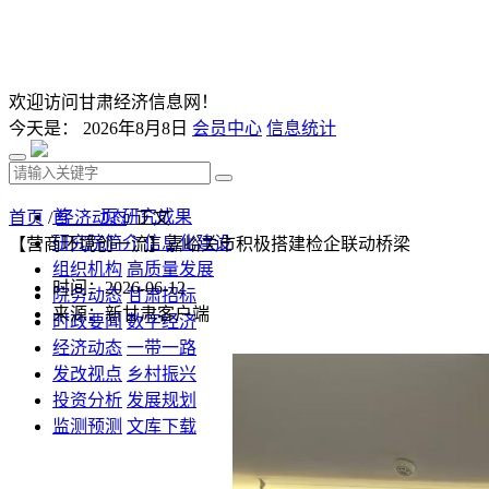
欢迎访问甘肃经济信息网！
今天是：
2026年8月8日
会员中心
信息统计
首 页
研究成果
首页
/
经济动态
/ 正文
研究院简介
信息化建设
【营商环境创一流】嘉峪关市积极搭建检企联动桥梁
组织机构
高质量发展
时间：2026-06-12
院务动态
甘肃招标
来源：新甘肃客户端
时政要闻
数字经济
经济动态
一带一路
发改视点
乡村振兴
投资分析
发展规划
监测预测
文库下载