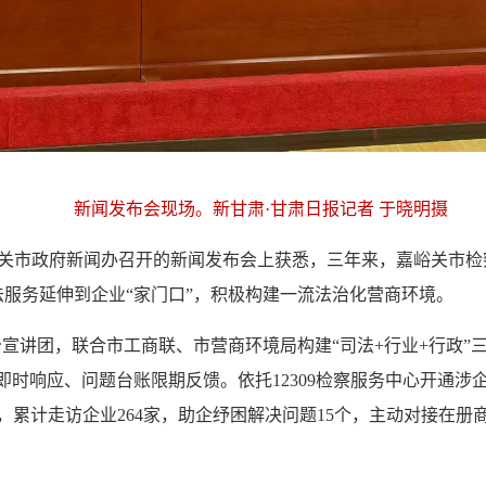
新闻发布会现场。新甘肃·甘肃日报记者 于晓明摄
峪关市政府新闻办召开的新闻发布会上获悉，三年来，嘉峪关市检
服务延伸到企业“家门口”，积极构建一流法治化营商环境。
宣讲团，联合市工商联、市营商环境局构建“司法+行业+行政”三
即时响应、问题台账限期反馈。依托12309检察服务中心开通涉
累计走访企业264家，助企纾困解决问题15个，主动对接在册商