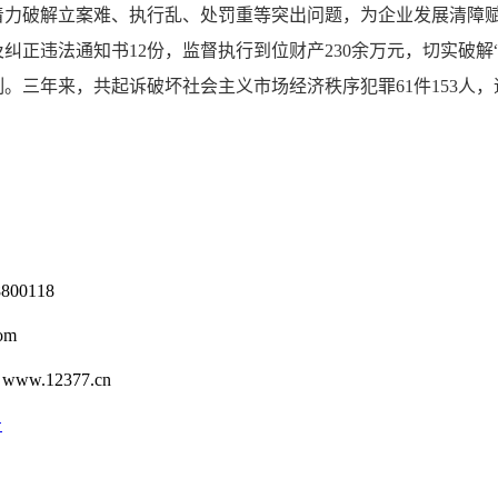
力破解立案难、执行乱、处罚重等突出问题，为企业发展清障赋能
纠正违法通知书12份，监督执行到位财产230余万元，切实破
。三年来，共起诉破坏社会主义市场经济秩序犯罪61件153人，
0118
om
12377.cn
号