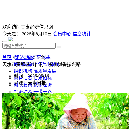
欢迎访问甘肃经济信息网！
今天是：
2026年8月10日
会员中心
信息统计
首 页
研究成果
首页
/
经济动态
/ 正文
研究院简介
信息化建设
天水市麦积区兴仁村：蜜桃飘香振兴路
组织机构
高质量发展
时间：2026-06-16
院务动态
甘肃招标
来源：天水日报
时政要闻
数字经济
经济动态
一带一路
发改视点
乡村振兴
投资分析
发展规划
监测预测
文库下载