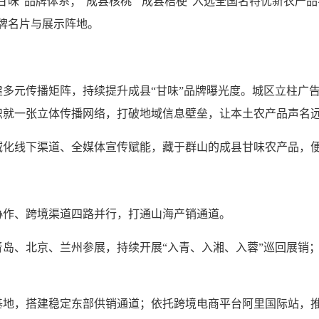
”品牌体系；“成县核桃”“成县桔梗”入选全国名特优新农产品名
牌名片与展示阵地。
传播矩阵，持续提升成县“甘味”品牌曝光度。城区立柱广告牌
织就一张立体传播网络，打破地域信息壁垒，让本土农产品声名
线下渠道、全媒体宣传赋能，藏于群山的成县甘味农产品，便
作、跨境渠道四路并行，打通山海产销通道。
、北京、兰州参展，持续开展“入青、入湘、入蓉”巡回展销；
，搭建稳定东部供销通道；依托跨境电商平台阿里国际站，推动