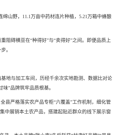
野，11.1万亩中药材连片种植，5.21万箱中蜂酿
阻碍横亘在“种得好”与“卖得好”之间。即便品质上
一步。
植基地与加工车间，历经千余次实地勘测、数据比对论
甘味”品牌筑牢品质根基。
全县严格落实农产品专柜“六覆盖”工作机制，细化管
，集中展销本土农产品，搭建起贴近群众的线下展示窗