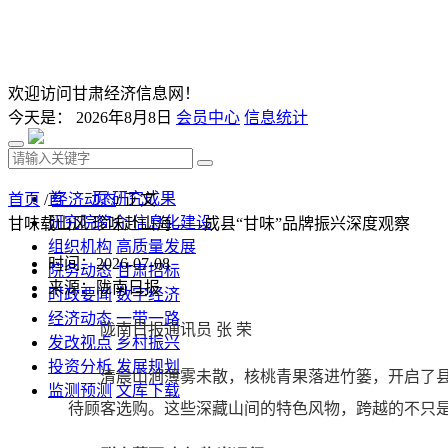
欢迎访问甘肃经济信息网！
今天是：
2026年8月8日
会员中心
信息统计
首 页
研究成果
首页
/
经济动态
/ 正文
研究院简介
信息化建设
甘味载山风 珍味赴山海——成县“甘味”品牌振兴深度观察
组织机构
高质量发展
时间：2026-07-08
院务动态
甘肃招标
来源：陇南日报
时政要闻
数字经济
经济动态
一带一路
陇南日报通讯员 张 荣
发改视点
乡村振兴
投资分析
发展规划
清晨山涧薄雾未散，核桃青果落进竹篓，开启了县域
监测预测
文库下载
待顾客选购。这些深藏山间的特色风物，跨越的不只是