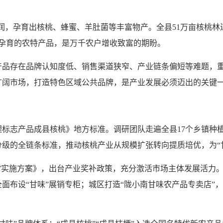
孕育出核桃、蜂蜜、羊肚菌等丰富物产。全县51万亩核桃林连绵山
水孕育的农特产品，是万千农户增收致富的期盼。
存在品牌认知度低、销售渠道狭窄、产业链条偏短等难题，重重
广阔市场，打造特色区域公共品牌，是产业发展必须迈出的关键
标志产品成县核桃》地方标准。调研团队走遍全县17个乡镇种
级的全链条标准，推动核桃产业从规模扩张转向提质培优，为“
”实施方案》，出台产业奖补政策，充分激活市场主体发展活力。
面布设“甘味”展销专柜；城区打造“陇小南甘味农产品专卖店”