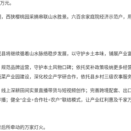
0万元。
西狭樱桃园采摘串联山水胜景。六百余家庭院经济示范户，用
县将继续循着山水脉络稳步发展，以守护乡土本味，铺展产业
范品牌运营，守护本土风物口碑；依托奖补政策吸纳更多经营
蔬菜产业园建设，深化校企产学研合作，依托县乡村三级农事服
上深耕田间实景直播带货与短视频创作；完善跨境配套、出口
播；健全“企业+合作社+农户”联结模式，让产业红利惠及千家
后所牵动的万家灯火。