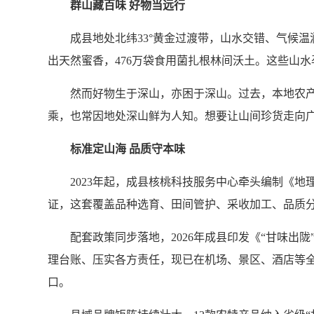
群山藏百味 好物当远行
成县地处北纬33°黄金过渡带，山水交错、气候温润，
出天然蜜香，476万袋食用菌扎根林间沃土。这些山
然而好物生于深山，亦困于深山。过去，本地农产品
乘，也常因地处深山鲜为人知。想要让山间珍货走向
标准定山海 品质守本味
2023年起，成县核桃科技服务中心牵头编制《地理
证，这套覆盖品种选育、田间管护、采收加工、品质分
配套政策同步落地，2026年成县印发《“甘味出陇
理台账、压实各方责任，现已在机场、景区、酒店等全
口。