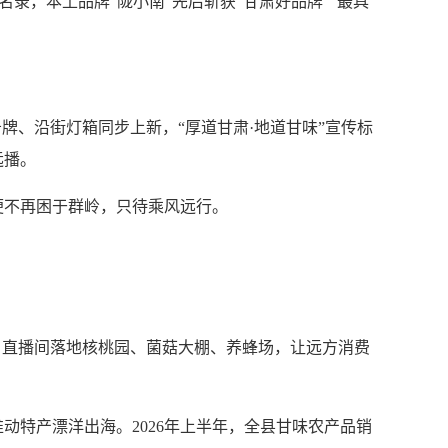
录，本土品牌“陇小南”先后斩获“甘肃好品牌”“最具
、沿街灯箱同步上新，“厚道甘肃·地道甘味”宣传标
远播。
不再困于群岭，只待乘风远行。
直播间落地核桃园、菌菇大棚、养蜂场，让远方消费
特产漂洋出海。2026年上半年，全县甘味农产品销