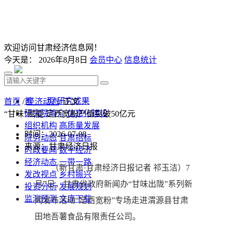
欢迎访问甘肃经济信息网！
今天是：
2026年8月8日
会员中心
信息统计
首 页
研究成果
首页
/
经济动态
/ 正文
研究院简介
信息化建设
“甘味”赋能 定西宽粉产值突破50亿元
组织机构
高质量发展
时间：2026-07-08
院务动态
甘肃招标
来源：甘肃经济日报
时政要闻
数字经济
经济动态
一带一路
（新甘肃·甘肃经济日报记者 祁玉洁）7
发改视点
乡村振兴
月7日，甘肃省政府新闻办“甘味出陇”系列新
投资分析
发展规划
监测预测
文库下载
闻发布活动“定西宽粉”专场走进渭源县甘肃
田地吾薯食品有限责任公司。