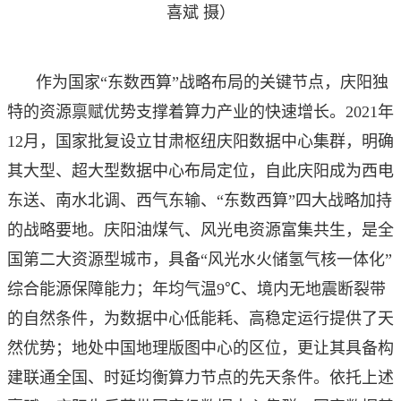
喜斌 摄）
作为国家“东数西算”战略布局的关键节点，庆阳独
特的资源禀赋优势支撑着算力产业的快速增长。2021年
12月，国家批复设立甘肃枢纽庆阳数据中心集群，明确
其大型、超大型数据中心布局定位，自此庆阳成为西电
东送、南水北调、西气东输、“东数西算”四大战略加持
的战略要地。庆阳油煤气、风光电资源富集共生，是全
国第二大资源型城市，具备“风光水火储氢气核一体化”
综合能源保障能力；年均气温9℃、境内无地震断裂带
的自然条件，为数据中心低能耗、高稳定运行提供了天
然优势；地处中国地理版图中心的区位，更让其具备构
建联通全国、时延均衡算力节点的先天条件。依托上述