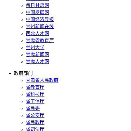
每日甘肃网
中国发展网
中国经济导报
甘州新闻在线
西北人才网
甘肃省教育厅
兰州大学
甘肃新闻网
甘肃人才网
政府部门
甘肃省人民政府
省教育厅
省科技厅
省工信厅
省民委
省公安厅
省民政厅
省司法厅