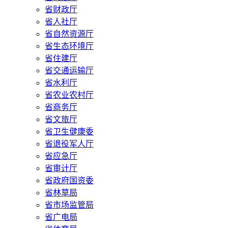
省财政厅
省人社厅
省自然资源厅
省生态环境厅
省住建厅
省交通运输厅
省水利厅
省农业农村厅
省商务厅
省文旅厅
省卫生健康委
省退役军人厅
省应急厅
省审计厅
省政府国资委
省林草局
省市场监管局
省广电局