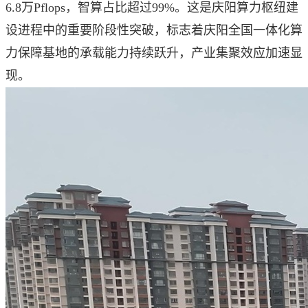
6.8万Pflops，智算占比超过99%。这是庆阳算力枢纽建
设进程中的重要阶段性突破，标志着庆阳全国一体化算
力保障基地的承载能力持续跃升，产业集聚效应加速显
现。