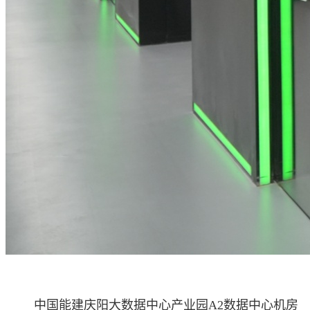
中国能建庆阳大数据中心产业园A2数据中心机房